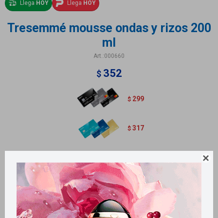
Llega
HOY
Llega
HOY
Tresemmé mousse ondas y rizos 200
ml
000660
352
$
299
$
317
$
Alimenta la elasticidad para rizos y ondas con movimiento destinado para

definir rizos y ondas con aspecto natural.
Métodos y costos de envío