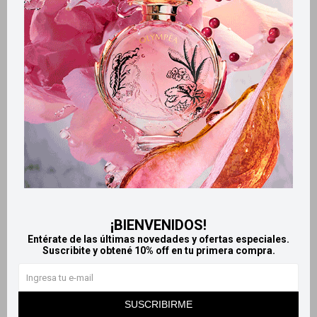
Retiros gratuitos en tiendas
Productos que te pueden interesar
¡BIENVENIDOS!
Entérate de las últimas novedades y ofertas especiales.
Suscribite y obtené 10% off en tu primera compra.
Llega
HOY
Llega
HOY
Llega
HOY
Llega
HOY
SUSCRIBIRME