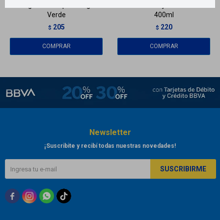
Maglé Cera capilar 50 g -
Grisse rocio fijador - Normal
Verde
400ml
205
220
$
$
Newsletter
¡Suscribite y recibí todas nuestras novedades!
SUSCRIBIRME


