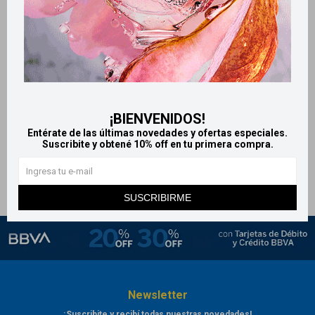
Llega
HOY
Llega
HOY
Llega
HOY
Llega
HOY
Bagóvit Solar Family Care
Bagovit Solar Family Care
FPS30 200 ml
Protección Solar Fps 50
¡BIENVENIDOS!
200ml
859
$
1.431
Entérate de las últimas novedades y ofertas especiales.
$
943
Suscribite y obtené 10% off en tu primera compra.
$
1.576
$
SUSCRIBIRME
Newsletter
¡Suscribite y recibí todas nuestras novedades!