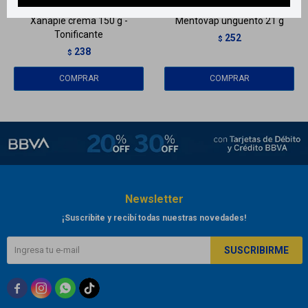
Xanapie crema 150 g -
Mentovap unguento 21 g
Tonificante
252
$
238
$
Newsletter
¡Suscribite y recibí todas nuestras novedades!
SUSCRIBIRME


