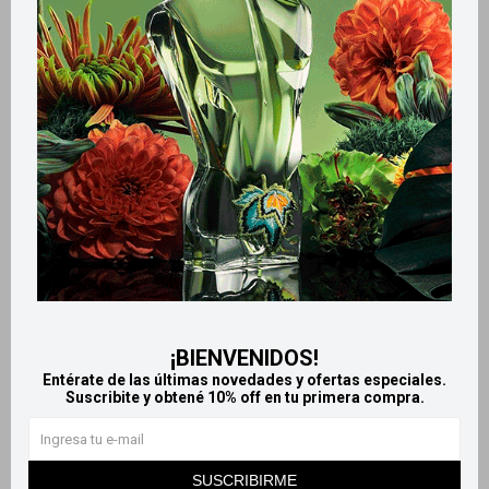
Retiros gratuitos en tiendas
Productos que te pueden interesar
¡BIENVENIDOS!
Entérate de las últimas novedades y ofertas especiales.
Suscribite y obtené 10% off en tu primera compra.
Llega
MAÑANA
Llega
MAÑANA
Llega
MAÑANA
Llega
MAÑANA
SUSCRIBIRME