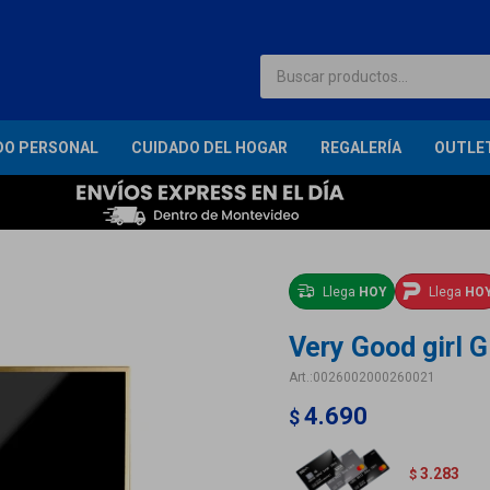
DO PERSONAL
CUIDADO DEL HOGAR
REGALERÍA
OUTLE
Llega
HOY
Llega
HO
Very Good girl G
0026002000260021
4.690
$
3.283
$