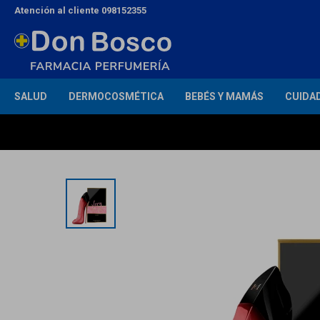
Atención al cliente 098152355
SALUD
DERMOCOSMÉTICA
BEBÉS Y MAMÁS
CUIDA