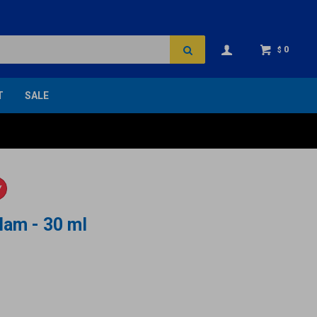
0
$
T
SALE
Y
lam - 30 ml