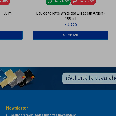
a
HOY
Llega
HOY
Llega
HOY
 - 50 ml
Eau de toilette White tea Elizabeth Arden -
100 ml
4.720
$
Newsletter
¡Suscribite y recibí todas nuestras novedades!