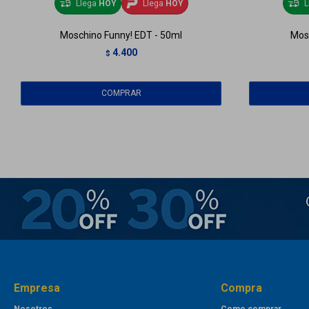
Llega
HOY
Llega
HOY
L
Moschino Funny! EDT - 50ml
Mosc
4.400
$
Empresa
Compra