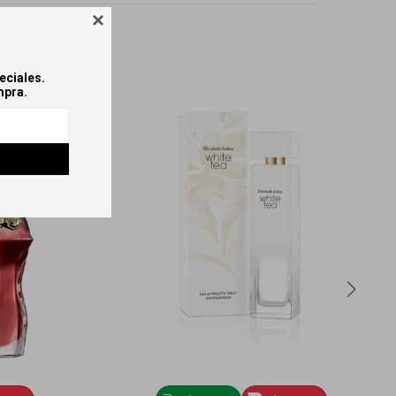

eciales.
mpra.