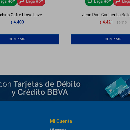
lega
HOY
Llega
HOY
Llega
HOY
Lleg
hino Cofre I Love Love
Jean Paul Gaultier La Belle
4.400
4.421
$
$
6.315
$
Mi Cuenta