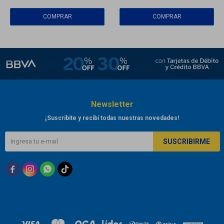
Newsletter
¡Suscribite y recibí todas nuestras novedades!
SUSCRIBIRME


