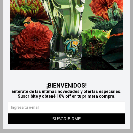
¡BIENVENIDOS!
Llega
HOY
Llega
HOY
Entérate de las últimas novedades y ofertas especiales.
Suscribite y obtené 10% off en tu primera compra.
Llega en
2 HS
Llega en
2 HS
L´oréal Elvive Glycolic Gloss
Pack Elvive Glycolic Cristal sh
shampoo 680 ml
680ml + Aco 370 ml
SUSCRIBIRME
849
849
$
$