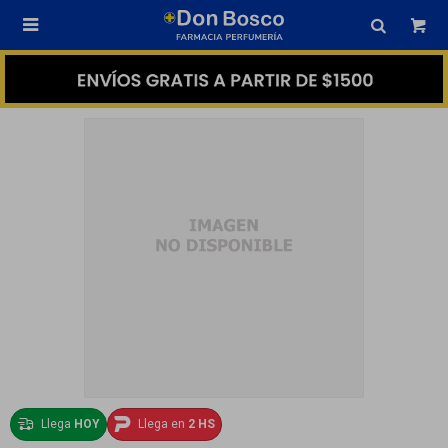

Llega
HOY
Llega en
2 HS