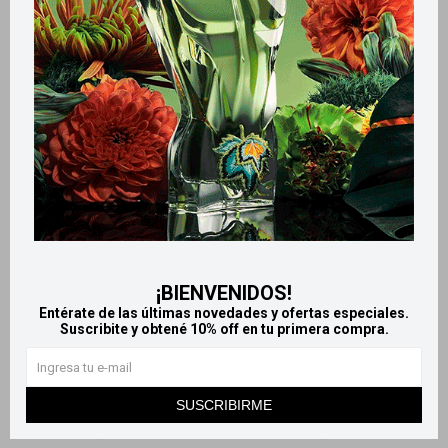
Productos que te pueden interesar
¡BIENVENIDOS!
Llega
HOY
Llega
HOY
Entérate de las últimas novedades y ofertas especiales.
Suscribite y obtené 10% off en tu primera compra.
Llega
HOY
Llega
HOY
Máscara de pestañas
Máscara de pestañas Curvas
SUSCRIBIRME
Essential Vogue
perfectas Vogue
479
479
$
$