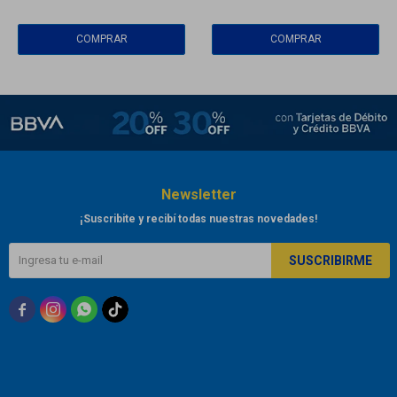
Newsletter
¡Suscribite y recibí todas nuestras novedades!
SUSCRIBIRME


