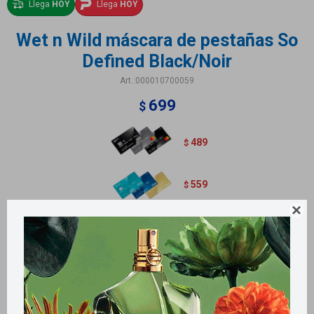
Llega
HOY
Llega
HOY
Wet n Wild máscara de pestañas So
Defined Black/Noir
000010700059
699
$
489
$
559
$

Métodos y costos de envío
Retiros gratuitos en tiendas