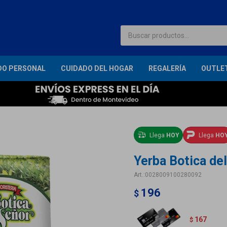
DO PERSONAL
CUIDADO DEL HOGAR
REGALERÍA
OUTLE
Llega
HOY
Llega
HO
Yerba Botica del
0028009100280092
196
$
167
$