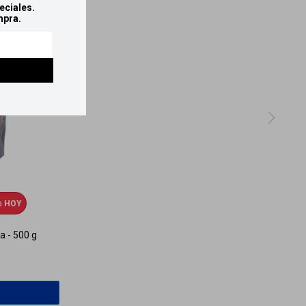
eciales.
mpra.
a
HOY
a - 500 g