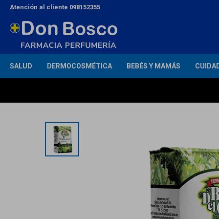
Atención al cliente 098152355
SALUD
DERMOCOSMÉTICA
BEBÉS Y MAMÁS
CUIDA