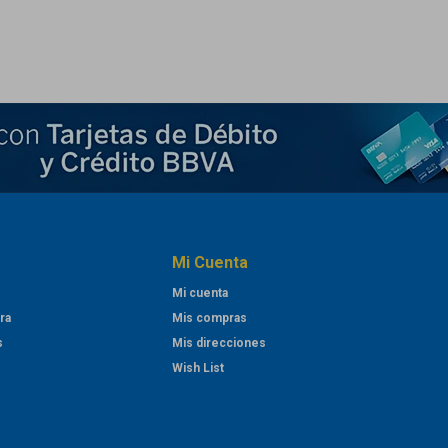
Mi Cuenta
Mi cuenta
ra
Mis compras
s
Mis direcciones
Wish List