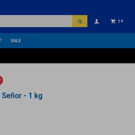
0
$
T
SALE
Y
 Señor - 1 kg