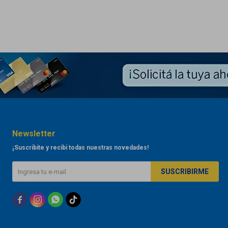
Newsletter
¡Suscribite y recibí todas nuestras novedades!
SUSCRIBIRME


