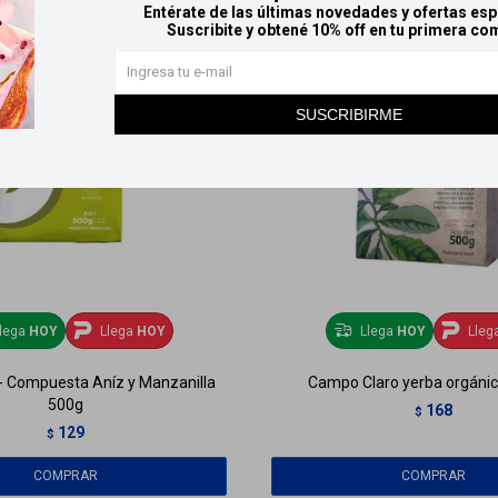
Entérate de las últimas novedades y ofertas esp
Suscribite y obtené 10% off en tu primera co
SUSCRIBIRME
lega
HOY
Llega
HOY
Llega
HOY
Lleg
- Compuesta Aníz y Manzanilla
Campo Claro yerba orgánic
500g
168
$
129
$