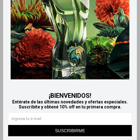
Productos que te pueden interesar
¡BIENVENIDOS!
Entérate de las últimas novedades y ofertas especiales.
Suscribite y obtené 10% off en tu primera compra.
Llega
MAÑANA
Llega
MAÑANA
Llega
MAÑANA
Llega
MAÑANA
SUSCRIBIRME
Discos desmaquillantes x50
Zuum Modd x100 discos