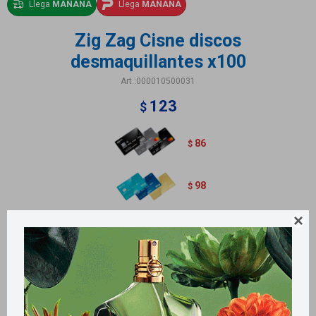
Llega
MAÑANA
Llega
MAÑANA
Zig Zag Cisne discos
desmaquillantes x100
000010500031
123
$
86
$
98
$

Contiene: 100 discos desmaquillantes de algodón
Métodos y costos de envío
Retiros gratuitos en tiendas