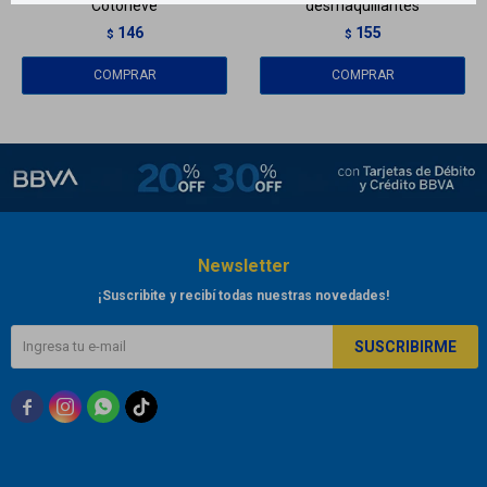
Cotoneve
desmaquillantes
146
155
$
$
Newsletter
¡Suscribite y recibí todas nuestras novedades!
SUSCRIBIRME


