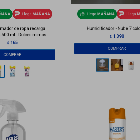
ÑANA
Llega
MAÑANA
Llega
MAÑANA
Llega
M
umador de ropa recarga
Humidificador - Nube 7 col
 500 ml - Dulces mimos
1.390
$
165
$