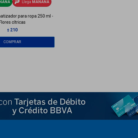
ÑANA
Llega
MAÑANA
atizador para ropa 250 ml -
Flores cítricas
210
$