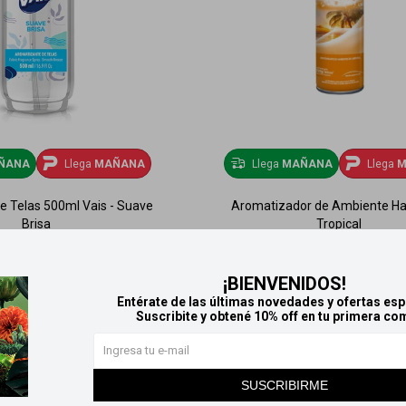
ÑANA
Llega
MAÑANA
Llega
MAÑANA
Llega
M
 Telas 500ml Vais - Suave
Aromatizador de Ambiente Har
Brisa
Tropical
195
125
$
$
¡BIENVENIDOS!
Entérate de las últimas novedades y ofertas esp
Suscribite y obtené 10% off en tu primera co
SUSCRIBIRME