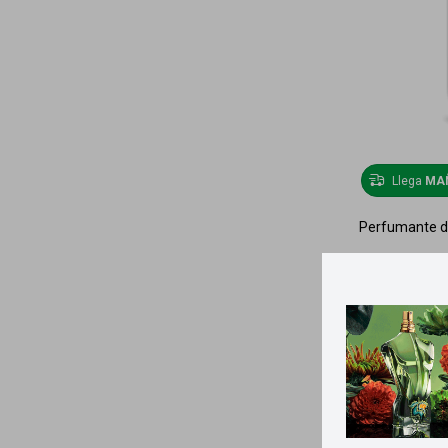
Llega
MA
Perfumante de