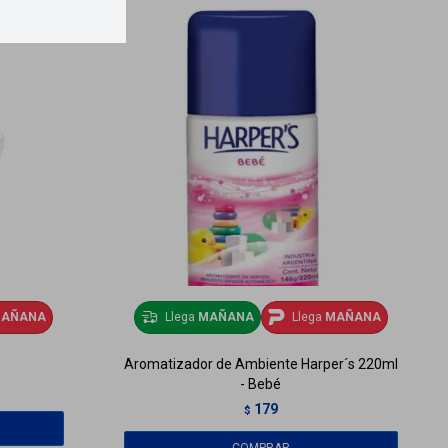
AÑANA
Llega
MAÑANA
Llega
MAÑANA
Aromatizador de Ambiente Harper´s 220ml
- Bebé
179
$