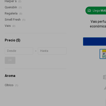
Harper´s
(2)
Querubín
(1)
Llega
MA
Regalería
(3)
Smell Fresh
(1)
Vais perf
Vais
económica
(2)
Precio
($)
OK
Aroma
Cítrico
(1)