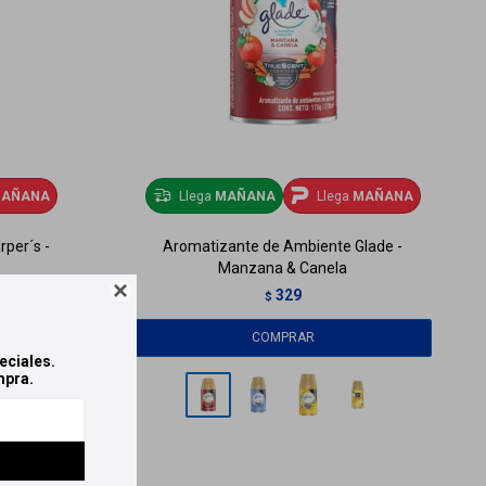
AÑANA
Llega
MAÑANA
Llega
MAÑANA
per´s -
Aromatizante de Ambiente Glade -
Manzana & Canela

329
$
eciales.
mpra.