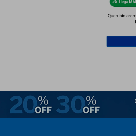
Llega
MA
Querubín arom