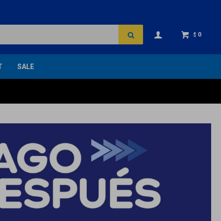
0
$
T
SALE