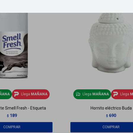
ÑANA
Llega
MAÑANA
Llega
MAÑANA
Llega
M
e Smell Fresh - Etiqueta
Hornito eléctrico Buda
189
690
$
$