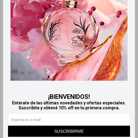
Llega
MAÑANA
Llega
MAÑANA
Barón Rojo detergente en
Barón Rojo detergente limón
cápsulas para ropa - x4
1 L
Cápsulas
65
$
69
$
¡BIENVENIDOS!
Entérate de las últimas novedades y ofertas especiales.
Suscribite y obtené 10% off en tu primera compra.
SUSCRIBIRME