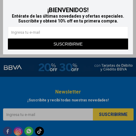
Higienol papel higiénico -
¡BIENVENIDOS!
Texturado 30m x4 rollos
Entérate de las últimas novedades y ofertas especiales.
66
Suscribite y obtené 10% off en tu primera compra.
$
SUSCRIBIRME
Newsletter
¡Suscribite y recibí todas nuestras novedades!
SUSCRIBIRME


