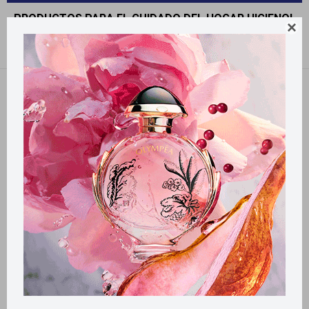
PRODUCTOS PARA EL CUIDADO DEL HOGAR HIGIENOL

Recomendados
Filtrando por:
Higienol
Llega
HOY
Llega
HOY