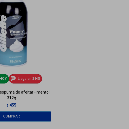
HOY
Llega en
2 HS
 espuma de afeitar - mentol
312g
455
$