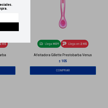
eciales.
mpra.
2 HS
Llega
HOY
Llega en
2 HS
arba
Afeitadora Gillette Prestobarba Venus
105
$