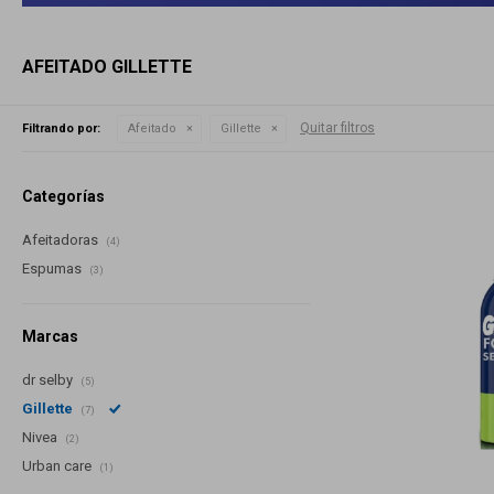
AFEITADO GILLETTE
Quitar filtros
Filtrando por:
Afeitado
Gillette
Categorías
Afeitadoras
(4)
Espumas
(3)
Marcas
dr selby
(5)
Gillette
(7)
Nivea
(2)
Urban care
(1)