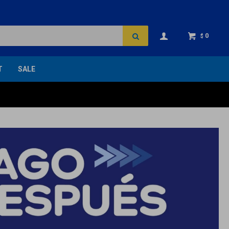
0
$
T
SALE