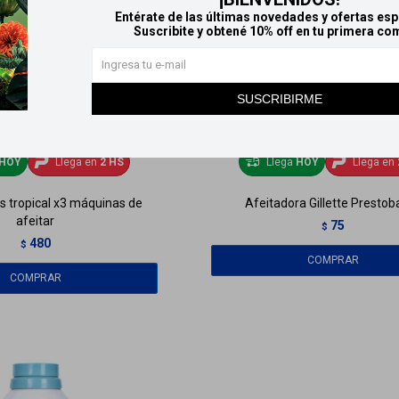
Entérate de las últimas novedades y ofertas esp
Suscribite y obtené 10% off en tu primera co
SUSCRIBIRME
HOY
Llega en
2 HS
Llega
HOY
Llega en
us tropical x3 máquinas de
Afeitadora Gillette Prestob
afeitar
75
$
480
$