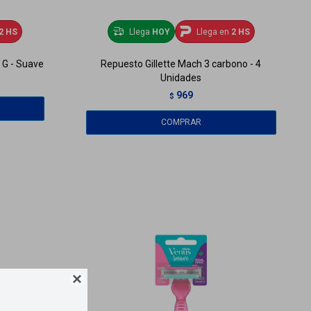
2 HS
Llega
HOY
Llega en
2 HS
8 G - Suave
Repuesto Gillette Mach 3 carbono - 4
Unidades
969
$
