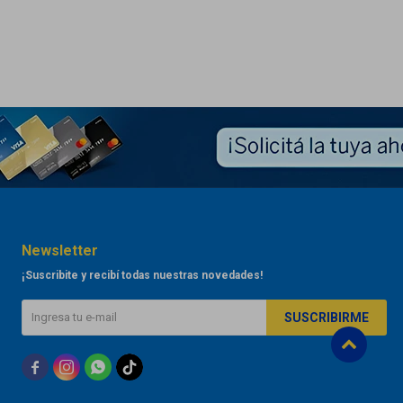
Newsletter
¡Suscribite y recibí todas nuestras novedades!
SUSCRIBIRME


