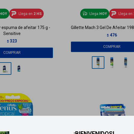
HOY
Llega en
2 HS
Llega
HOY
Llega en
y espuma de afeitar 175 g -
Gillette Mach 3 Gel De Afeitar 19
Sensitive
476
$
323
$
¡BIENVENIDOS!