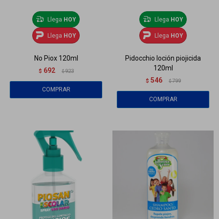
Llega
HOY
Llega
HOY
Llega
HOY
Llega
HOY
No Piox 120ml
Pidocchio loción piojicida
120ml
692
$
923
$
546
$
799
$