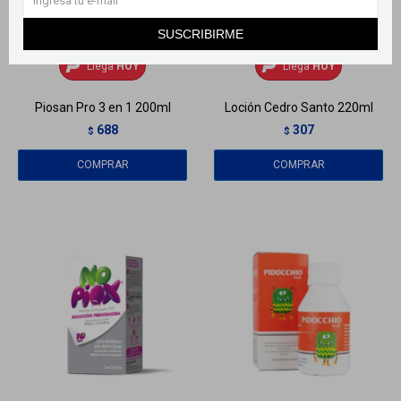
SUSCRIBIRME
Llega
HOY
Llega
HOY
Llega
HOY
Llega
HOY
Piosan Pro 3 en 1 200ml
Loción Cedro Santo 220ml
688
307
$
$