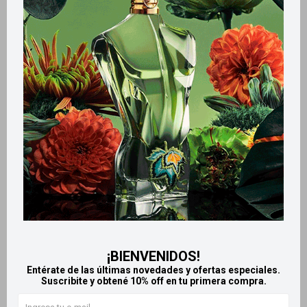
Llega
HOY
Llega
HOY
Llega
HOY
Llega
HOY
Uze Advanced Peine Fino
Piojiglass 120ml
para Cabellos Cortos
635
$
794
$
494
$
¡BIENVENIDOS!
Entérate de las últimas novedades y ofertas especiales.
Suscribite y obtené 10% off en tu primera compra.