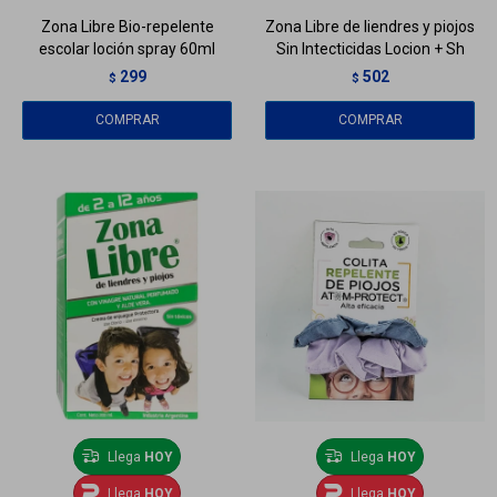
Zona Libre Bio-repelente
Zona Libre de liendres y piojos
escolar loción spray 60ml
Sin Intecticidas Locion + Sh
299
502
$
$
Llega
HOY
Llega
HOY
Llega
HOY
Llega
HOY