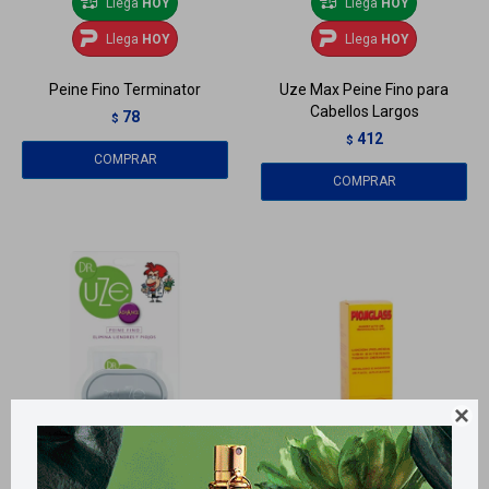
Llega
HOY
Llega
HOY
Llega
HOY
Llega
HOY
Peine Fino Terminator
Uze Max Peine Fino para
Cabellos Largos
78
$
412
$
