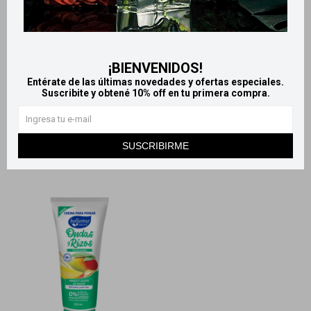
Shampoo Ballerina Sin Sal
Acondicionador Ballerina
750ml - Hidratación Intensa
750ml - Brillo Luminoso
199
199
$
$
¡BIENVENIDOS!
Entérate de las últimas novedades y ofertas especiales.
Suscribite y obtené 10% off en tu primera compra.
SUSCRIBIRME