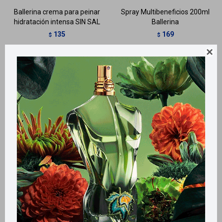
Ballerina crema para peinar
Spray Multibeneficios 200ml
hidratación intensa SIN SAL
Ballerina
135
169
$
$

Llega
HOY
Llega
HOY
Llega
HOY
Llega
HOY