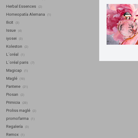
Herbal Essences
(2)
Homeopatía Alemana
(1)
Ilicit
(3)
Issue
(4)
iyosei
(3)
Koleston
(2)
L´oréal
(1)
L´oréal paris
(7)
Magicap
(1)
Maglé
(10)
Pantene
(21)
Piosan
(2)
Primicia
(20)
Proliss maglé
(2)
promofarma
(1)
Regalería
(3)
Remox
(1)