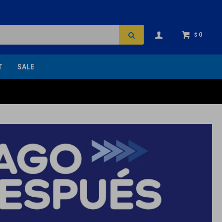
0
$
T
SALE