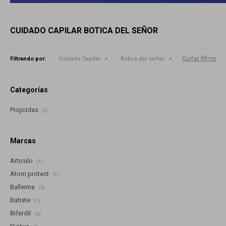
CUIDADO CAPILAR BOTICA DEL SEÑOR
Quitar filtros
Filtrando por:
Cuidado Capilar
Botica del señor
Categorías
Piojicidas
(2)
Marcas
Articulo
(1)
Atom protect
(1)
Ballerina
(5)
Batiste
(1)
Biferdil
(5)