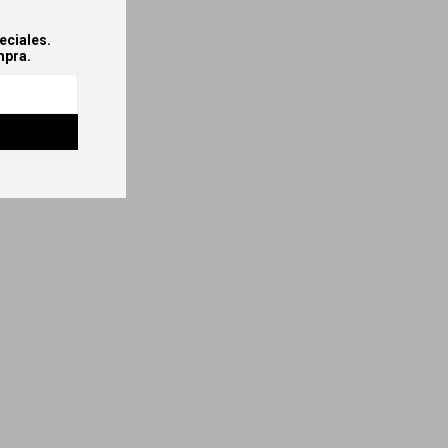
eciales.
mpra.