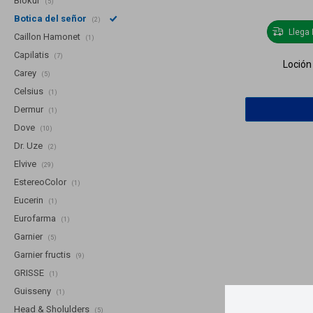
Biokur
(5)
Botica del señor
(2)
Llega
Caillon Hamonet
(1)
Capilatis
(7)
Loción
Carey
(5)
Celsius
(1)
Dermur
(1)
Dove
(10)
Dr. Uze
(2)
Elvive
(29)
EstereoColor
(1)
Eucerin
(1)
Eurofarma
(1)
Garnier
(5)
Garnier fructis
(9)
GRISSE
(1)
Guisseny
(1)
Head & Sholulders
(5)