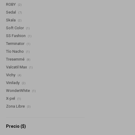
ROBY
(2)
Sedal
(7)
Skala
(2)
Soft Color
(1)
SS Fashion
(1)
Terminator
(1)
Tío Nacho
(1)
Tresemmé
(8)
Valcatil Max
(1)
Vichy
(4)
Vinilady
(2)
WonderWhite
(1)
X-pel
(1)
Zona Libre
(3)
Precio
($)