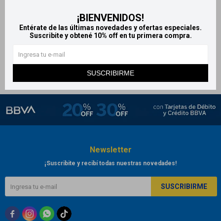
Uze Max Peine Fino para
Uze Advanced Peine Fino
¡BIENVENIDOS!
Cabellos Largos
para Cabellos Cortos
Entérate de las últimas novedades y ofertas especiales.
412
494
Suscribite y obtené 10% off en tu primera compra.
$
$
SUSCRIBIRME
Newsletter
¡Suscribite y recibí todas nuestras novedades!
SUSCRIBIRME


