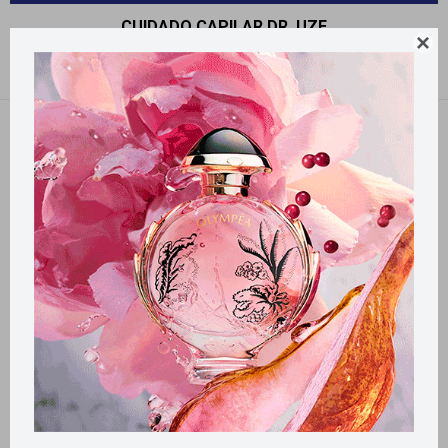
CUIDADO CAPILAR DR. UZE

Recomendados
Quitar filtros
Filtrando por:
Cuidado Capilar
Dr. Uze
Llega
EL LUNES
Llega
EL LUNES
Llega
EL LUNES
Llega
EL LUNES