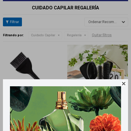
CUIDADO CAPILAR REGALERÍA
Recomendados
Quitar filtros
Filtrando por:
Cuidado Capilar
Regalería

Llega
HOY
Llega
HOY
Llega en
2 HS
Llega en
2 HS