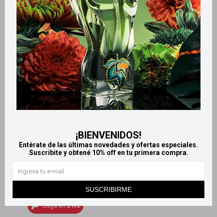
Pincel aplicador de tinta
Set porta cepillos para pelo
20
390
$
$
¡BIENVENIDOS!
Entérate de las últimas novedades y ofertas especiales.
Suscribite y obtené 10% off en tu primera compra.
SUSCRIBIRME
Llega
HOY
Llega en
2 HS