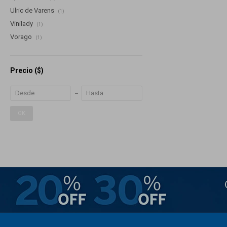
Ulric de Varens
(1)
Vinilady
(1)
Vorago
(1)
Precio
($)
OK