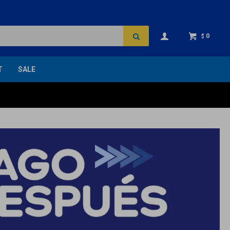
0
$
T
SALE