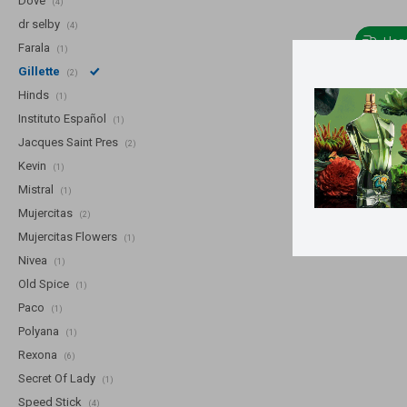
Dove
(4)
dr selby
(4)
Lle
Farala
(1)
Gillette
(2)
Pack Antitrans
Hinds
(1)
Co
Instituto Español
(1)
Jacques Saint Pres
(2)
Kevin
(1)
Mistral
(1)
Mujercitas
(2)
Mujercitas Flowers
(1)
Nivea
(1)
Old Spice
(1)
Paco
(1)
Polyana
(1)
Rexona
(6)
Secret Of Lady
(1)
Speed Stick
(4)