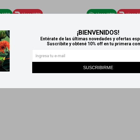
ga
HOY
Llega
HOY
Llega
HOY
Llega
H
pirante En Gel Gillette Clear
Antitranspirante En Gel Gillette
¡BIENVENIDOS!
ol Wave 82g x2
82g - Artic Ice
Entérate de las últimas novedades y ofertas esp
459
265
Suscribite y obtené 10% off en tu primera co
$
$
SUSCRIBIRME