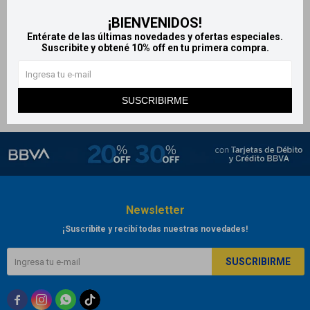
Dr. Selby Hisopos 100%
¡BIENVENIDOS!
algodón x200
Entérate de las últimas novedades y ofertas especiales.
Suscribite y obtené 10% off en tu primera compra.
150
$
SUSCRIBIRME
Newsletter
¡Suscribite y recibí todas nuestras novedades!
SUSCRIBIRME


