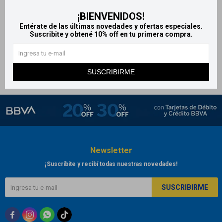
Kiwanis doypack repuesto
¡BIENVENIDOS!
talco perfumado 250g
Entérate de las últimas novedades y ofertas especiales.
Suscribite y obtené 10% off en tu primera compra.
129
$
SUSCRIBIRME
Newsletter
¡Suscribite y recibí todas nuestras novedades!
SUSCRIBIRME


