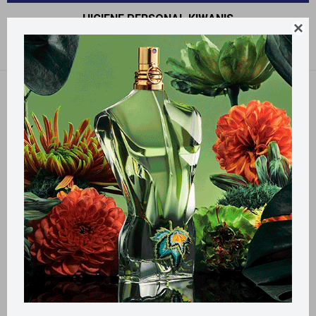
HIGIENE PERSONAL KIWANIS

Recomendados
Quitar filtros
Filtrando por:
Higiene personal
Kiwanis
Llega
HOY
Llega en
2 HS