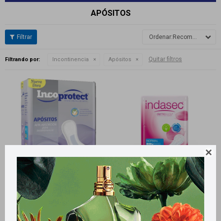
APÓSITOS
Recomendados
Quitar filtros
Filtrando por:
Incontinencia
Apósitos

Llega
HOY
Llega
HOY
Llega
HOY
Llega
HOY