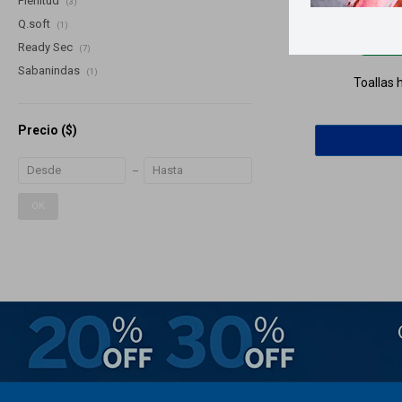
Plenitud
(3)
Q.soft
(1)
Lle
Ready Sec
(7)
Sabanindas
(1)
Toallas
Precio
($)
OK