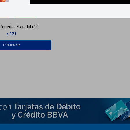
ga
HOY
Llega
HOY
 húmedas Espadol x10
121
$