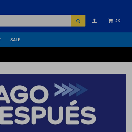
0
$
T
SALE