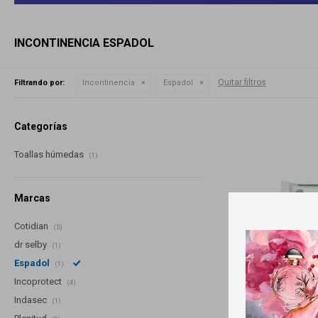
INCONTINENCIA ESPADOL
Quitar filtros
Filtrando por:
Incontinencia
Espadol
Categorías
Toallas húmedas
(1)
Marcas
Cotidian
(5)
dr selby
(1)
Espadol
(1)
Incoprotect
(4)
Indasec
(1)