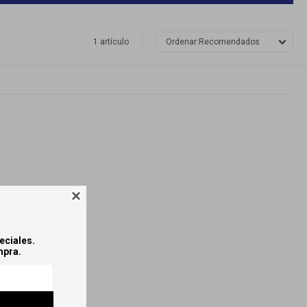
1 artículo
Recomendados

eciales.
mpra.