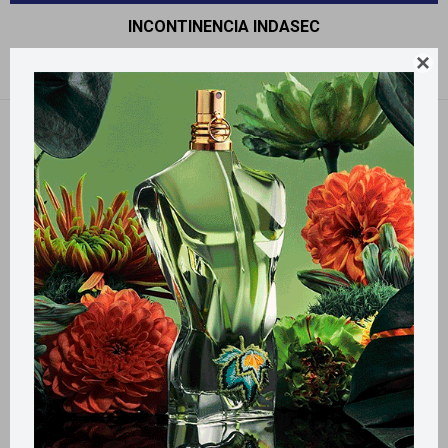
INCONTINENCIA INDASEC

Recomendados
Quitar filtros
Filtrando por:
Incontinencia
Indasec
Llega
MAÑANA
Llega
MAÑANA