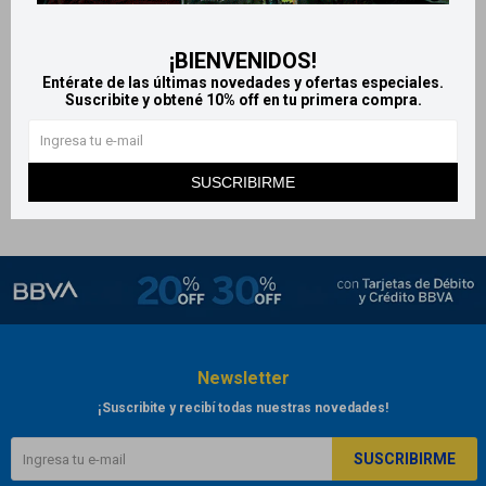
Indasec apósitos - Normal x24
unidades
¡BIENVENIDOS!
504
$
Entérate de las últimas novedades y ofertas especiales.
Suscribite y obtené 10% off en tu primera compra.
SUSCRIBIRME
Newsletter
¡Suscribite y recibí todas nuestras novedades!
SUSCRIBIRME