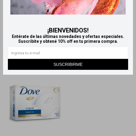
Llega
HOY
Llega
HOY
Llega
HOY
Llega
HOY
Jabón Dove Original 135 G
Jabón en Barra Dove Original
¡BIENVENIDOS!
Pack x2
x8 90 GR
Entérate de las últimas novedades y ofertas especiales.
184
474
Suscribite y obtené 10% off en tu primera compra.
$
$
SUSCRIBIRME