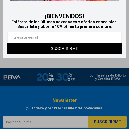
Dr Selby Jabón líquido para
manos 250 g - Avena
¡BIENVENIDOS!
143
$
Entérate de las últimas novedades y ofertas especiales.
Suscribite y obtené 10% off en tu primera compra.
SUSCRIBIRME
Newsletter
¡Suscribite y recibí todas nuestras novedades!
SUSCRIBIRME