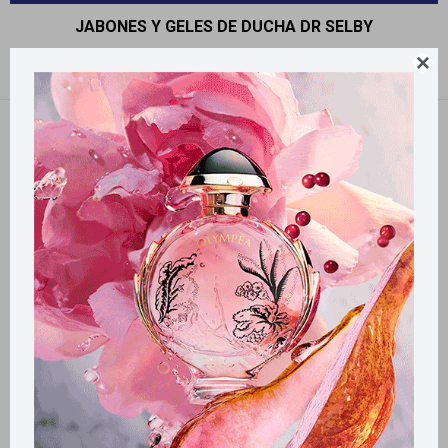
JABONES Y GELES DE DUCHA DR SELBY

Recomendados
Quitar filtros
Filtrando por:
Jabones y geles de ducha
dr selby
Llega
HOY
Llega
HOY