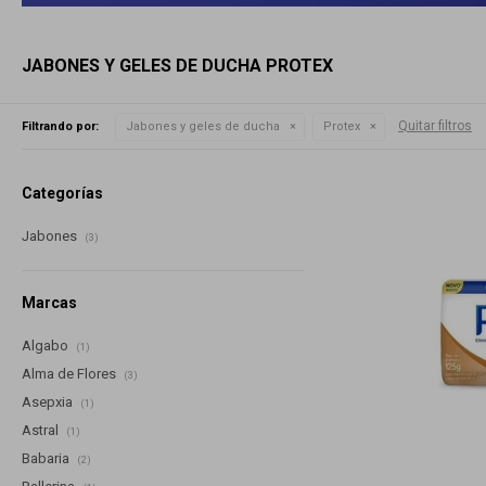
JABONES Y GELES DE DUCHA PROTEX
Quitar filtros
Filtrando por:
Jabones y geles de ducha
Protex
Categorías
Jabones
(3)
Marcas
Algabo
(1)
Alma de Flores
(3)
Asepxia
(1)
Astral
(1)
Babaria
(2)