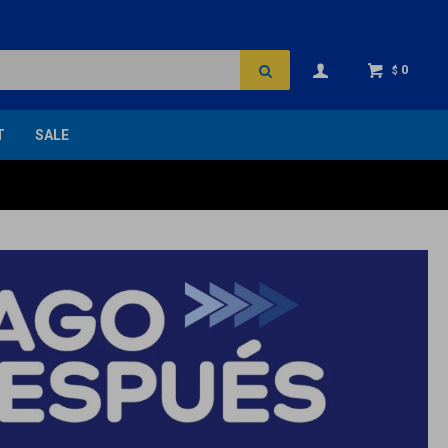
0
$
T
SALE