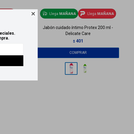
AÑANA
Llega
MAÑANA
Llega
MAÑANA

ct 400 ml
Jabón cuidado íntimo Protex 200 ml -
eciales.
Delicate Care
mpra.
401
$