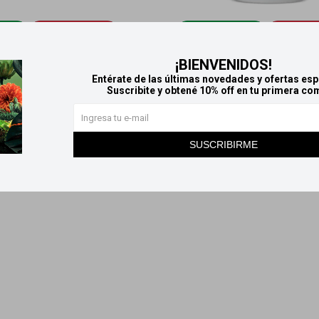
ÑANA
Llega
MAÑANA
Llega
MAÑANA
Llega
M
¡BIENVENIDOS!
rra Protex 125 G - Avena
Protex jabón líquido - Duo prote
Entérate de las últimas novedades y ofertas esp
44
229
$
$
Suscribite y obtené 10% off en tu primera co
SUSCRIBIRME