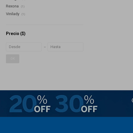
Rexona
(1)
Vinilady
(1)
Precio
($)
OK