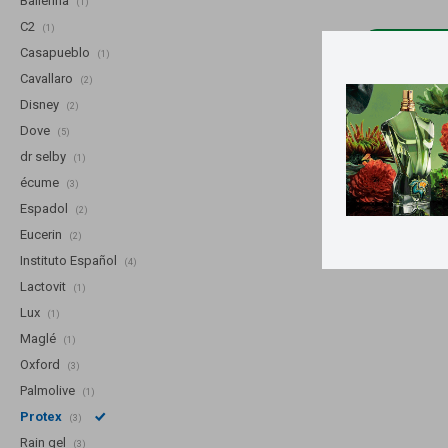
Ballerina
(1)
C2
(1)
Llega
MA
Casapueblo
(1)
Cavallaro
(2)
Jabón En Ba
Disney
(2)
Dove
(5)
dr selby
(1)
écume
(3)
Espadol
(2)
Eucerin
(2)
Instituto Español
(4)
Lactovit
(1)
Lux
(1)
Maglé
(1)
Oxford
(3)
Palmolive
(1)
Protex
(3)
Rain gel
(3)