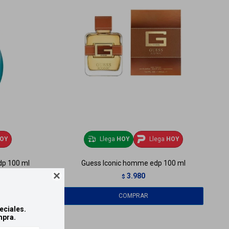
OY
Llega
HOY
Llega
HOY
dp 100 ml
Guess Iconic homme edp 100 ml
3.980

$
eciales.
mpra.