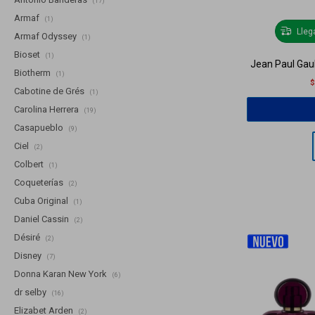
(17)
Armaf
(1)
Lle
Armaf Odyssey
(1)
Bioset
(1)
Jean Paul Gaul
Biotherm
(1)
Cabotine de Grés
(1)
Carolina Herrera
(19)
Casapueblo
(9)
Ciel
(2)
Colbert
(1)
Coqueterías
(2)
Cuba Original
(1)
Daniel Cassin
(2)
Désiré
(2)
Disney
(7)
Donna Karan New York
(6)
dr selby
(16)
Elizabet Arden
(2)