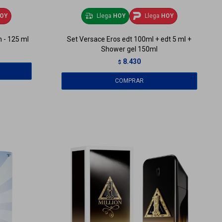
OY
Llega
HOY
Llega
HOY
 - 125 ml
Set Versace Eros edt 100ml + edt 5 ml +
Shower gel 150ml
8.430
$