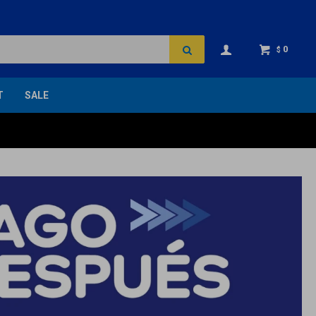
0
$
T
SALE