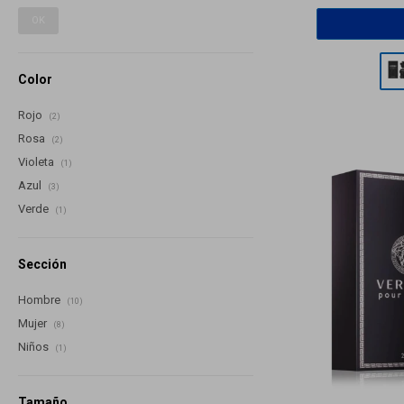
OK
Color
Rojo
(2)
Rosa
(2)
Violeta
(1)
Azul
(3)
Verde
(1)
Sección
Hombre
(10)
Mujer
(8)
Niños
(1)
Tamaño