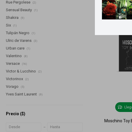
Rue Pergolese
(2)
Sensual Beauty
(1)
Shakira
(9)
Six
(1)
Tulipán Negro
(1)
Ulric de Varens
(3)
Urban care
(1)
Valentino
(8)
Versace
(16)
Victor & Lucchino
(2)
Victorinox
(2)
Vorago
(5)
Yves Saint Laurent
(9)
Lle
Precio
($)
Moschino Toy B