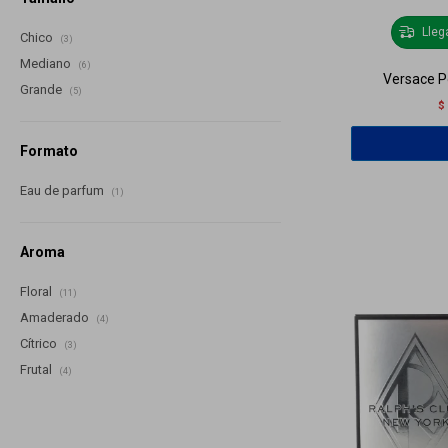
Lle
Chico
(3)
Mediano
(6)
Versace 
Grande
(5)
$
Formato
Eau de parfum
(1)
Aroma
Floral
(11)
Amaderado
(4)
Cítrico
(3)
Frutal
(4)