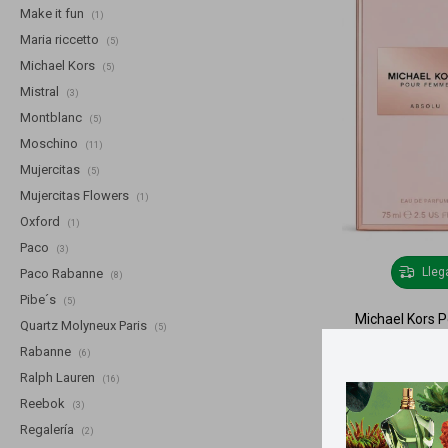
Make it fun
(1)
Maria riccetto
(5)
Michael Kors
(5)
Mistral
(3)
Montblanc
(5)
Moschino
(11)
Mujercitas
(5)
Mujercitas Flowers
(1)
Oxford
(1)
Paco
(3)
Lle
Paco Rabanne
(8)
Pibe´s
(5)
Michael Kors 
Quartz Molyneux Paris
(5)
Rabanne
(6)
Ralph Lauren
(16)
Reebok
(3)
Regalería
(2)