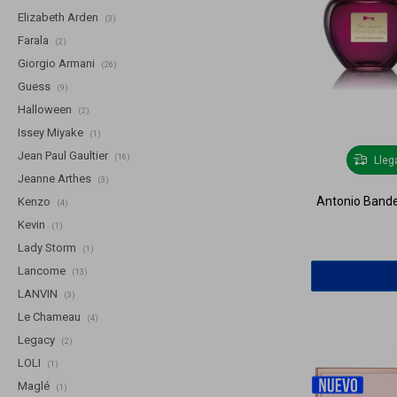
Elizabeth Arden
(3)
Farala
(2)
Giorgio Armani
(26)
Guess
(9)
Halloween
(2)
Issey Miyake
(1)
Jean Paul Gaultier
(16)
Lle
Jeanne Arthes
(3)
Antonio Bande
Kenzo
(4)
Kevin
(1)
Lady Storm
(1)
Lancome
(13)
LANVIN
(3)
Le Chameau
(4)
Legacy
(2)
LOLI
(1)
Maglé
(1)