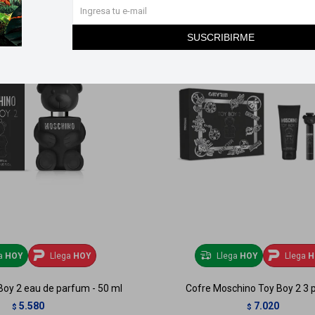
SUSCRIBIRME
ga
HOY
Llega
HOY
Llega
HOY
Llega
H
oy 2 eau de parfum - 50 ml
Cofre Moschino Toy Boy 2 3 
5.580
7.020
$
$