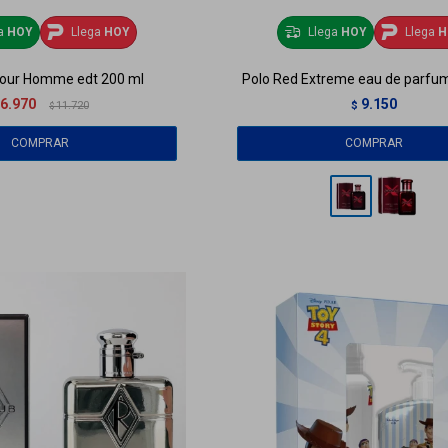
ga
HOY
Llega
HOY
Llega
HOY
Llega
H
Pour Homme edt 200 ml
Polo Red Extreme eau de parfum
6.970
9.150
11.720
$
$