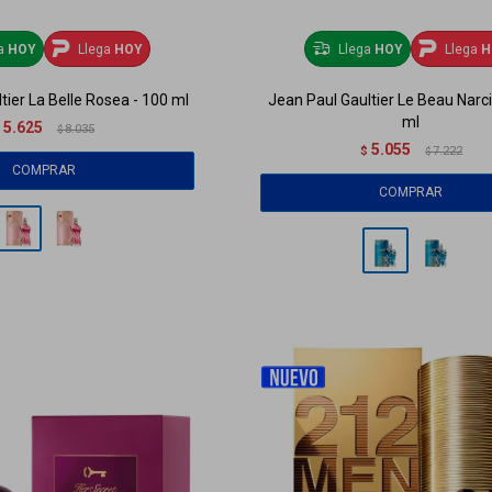
ga
HOY
Llega
HOY
Llega
HOY
Llega
H
tier La Belle Rosea - 100 ml
Jean Paul Gaultier Le Beau Narci
ml
5.625
$
8.035
$
5.055
$
7.222
$