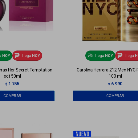
ga
HOY
Llega
HOY
Llega
HOY
Llega
H
ras Her Secret Temptation
Carolina Herrera 212 Men NYC 
edt 50ml
100 ml
1.755
6.990
$
$