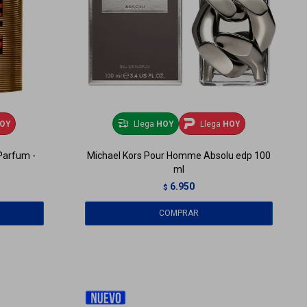
OY
Llega
HOY
Llega
HOY
Parfum -
Michael Kors Pour Homme Absolu edp 100
ml
6.950
$