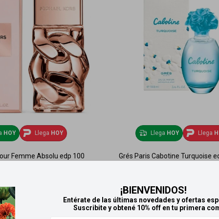
ga
HOY
Llega
HOY
Llega
HOY
Llega
H
Pour Femme Absolu edp 100
Grés Paris Cabotine Turquoise e
ml
2.180
$
7.290
$
¡BIENVENIDOS!
Entérate de las últimas novedades y ofertas esp
Suscribite y obtené 10% off en tu primera co