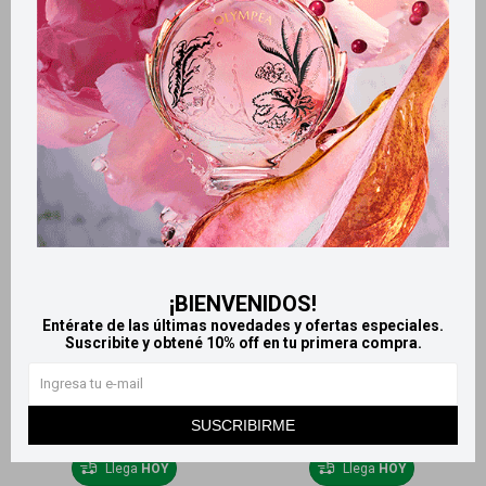
Eau de Parfum Donna Karan
Eau de toilette 100 ml
NY - Be Delicious 100% Pure
Biotherm - Eau D´énergie
30ml
3.345
$
4.170
$
¡BIENVENIDOS!
Entérate de las últimas novedades y ofertas especiales.
Suscribite y obtené 10% off en tu primera compra.
SUSCRIBIRME
Llega
HOY
Llega
HOY