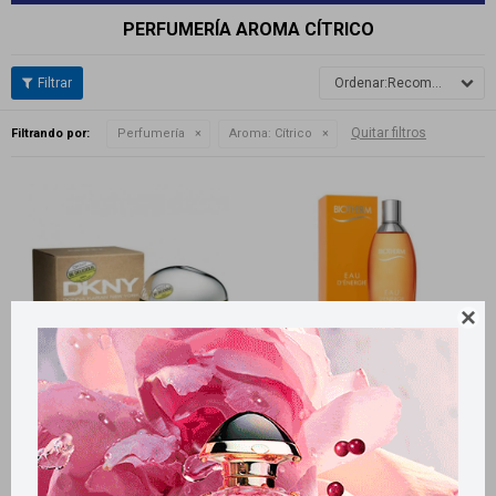
PERFUMERÍA AROMA CÍTRICO
Recomendados
Quitar filtros
Filtrando por:
Perfumería
Aroma:
Cítrico

Llega
HOY
Llega
HOY
Llega
HOY
Llega
HOY