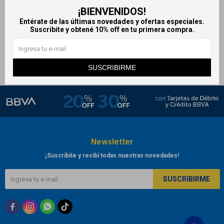
¡BIENVENIDOS!
Jabón íntimo Femelac
Entérate de las últimas novedades y ofertas especiales.
671
$
745
$
Suscribite y obtené 10% off en tu primera compra.
SUSCRIBIRME
Newsletter
¡Suscribite y recibí todas nuestras novedades!
SUSCRIBIRME


