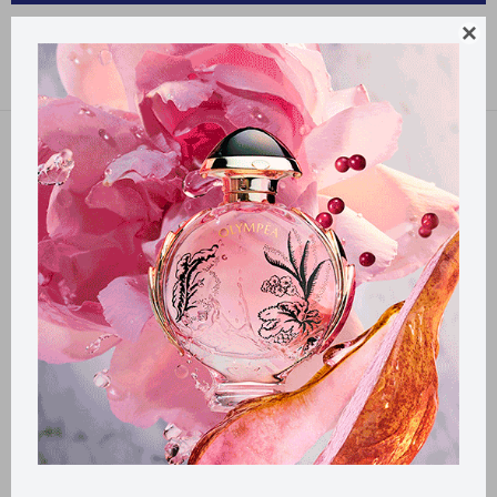
PROTECCIÓN FEMENINA CELSIUS

Recomendados
Quitar filtros
Filtrando por:
Protección femenina
Celsius
Llega
MAÑANA
Llega
MAÑANA