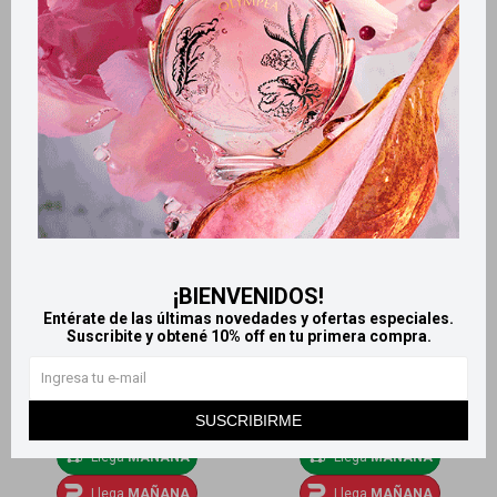
Plenitud femme toalla ultra
Plenitud femme Toalla
x40
nocturna x20
1.005
879
$
$
1.035
$
¡BIENVENIDOS!
Entérate de las últimas novedades y ofertas especiales.
Suscribite y obtené 10% off en tu primera compra.
SUSCRIBIRME
Llega
MAÑANA
Llega
MAÑANA
Llega
MAÑANA
Llega
MAÑANA