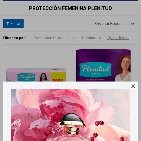
PROTECCIÓN FEMENINA PLENITUD
Recomendados
Quitar filtros
Filtrando por:
Protección femenina
Plenitud

Llega
MAÑANA
Llega
MAÑANA
Llega
MAÑANA
Llega
MAÑANA