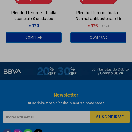
Plenitud femme - Toalla
Plenitud femme toalla -
esencial x8 unidades
Normal antibacterial x16
139
335
$
$
394
$
Newsletter
¡Suscribite y recibí todas nuestras novedades!
SUSCRIBIRME