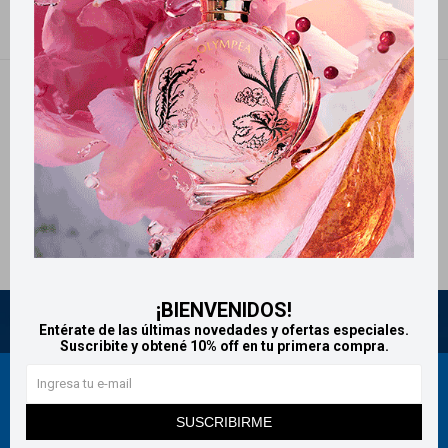
NO SE HAN RECUPERADO PRODUCTOS
¡Lo sentimos! No hay productos en esta sección.
Inténtalo nuevamente con otros criterios de filtrado o busca en otras
secciones de nuestro catálogo.
Quitar filtros
Filtrando por:
Protectores Solares
Bebés
¡BIENVENIDOS!
Entérate de las últimas novedades y ofertas especiales.
Suscribite y obtené 10% off en tu primera compra.
Newsletter
SUSCRIBIRME
¡Suscribite y recibí todas nuestras novedades!