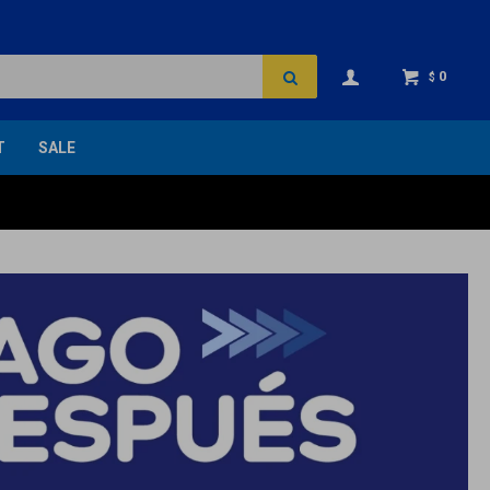
0
$
T
SALE