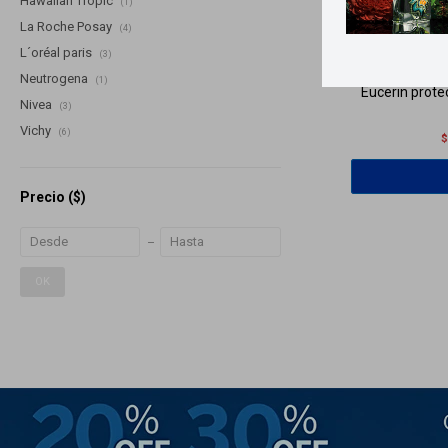
Hawaiian Tropic
(1)
La Roche Posay
(4)
Llega
MA
L´oréal paris
(3)
Neutrogena
(1)
Eucerin prote
Nivea
(3)
Vichy
(6)
Precio
($)
OK