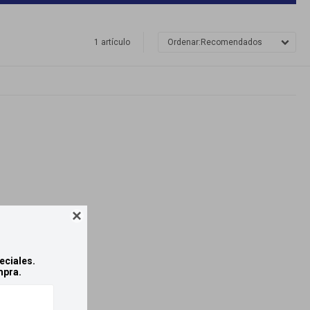
1 artículo
Recomendados

eciales.
mpra.