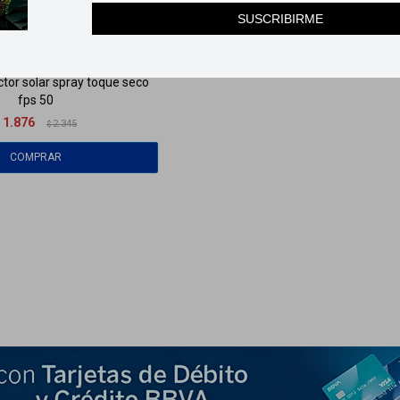
SUSCRIBIRME
ÑANA
Llega
MAÑANA
ctor solar spray toque seco
fps 50
1.876
$
2.345
$