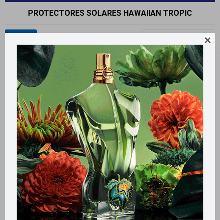
PROTECTORES SOLARES HAWAIIAN TROPIC
Recomendados

Filtrando por:
Protectores Solares
Hawaiian Tropic
Quitar filtros
Llega
HOY
Llega en
2 HS