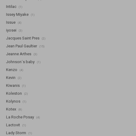
Intilac
(1)
Issey Miyake
(1)
Issue
(4)
iyosei
(3)
Jacques Saint Pres
(2)
Jean Paul Gaultier
(15)
Jeanne Arthes
(3)
Johnson´s baby
(1)
Kenzo
(4)
Kevin
(2)
Kiwanis
(1)
Koleston
(2)
Kolynos
(1)
Kotex
(8)
La Roche Posay
(4)
Lactovit
(1)
Lady Storm
(1)