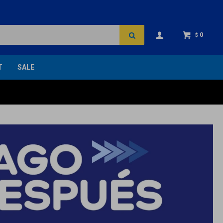
0
$
T
SALE