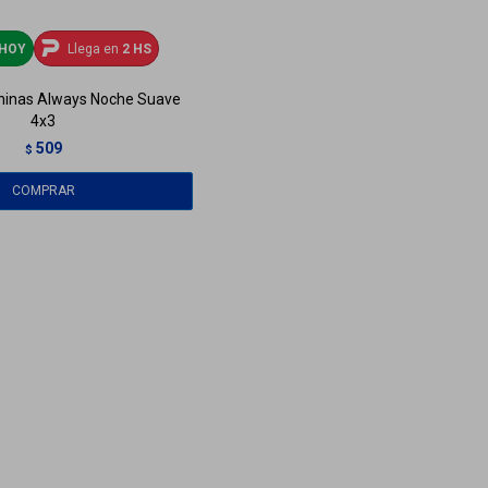
HOY
Llega en
2 HS
ninas Always Noche Suave
4x3
509
$