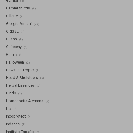
Garnier
(5)
Garnier fructis
(9)
Gillette
(9)
Giorgio Armani
(26)
GRISSE
(1)
Guess
(9)
Guisseny
(1)
Gum
(14)
Halloween
(2)
Hawaiian Tropic
(1)
Head & Sholulders
(5)
Herbal Essences
(2)
Hinds
(1)
Homeopatía Alemana
(2)
Ilicit
(3)
Incoprotect
(4)
Indasec
(1)
Instituto Español
(6)