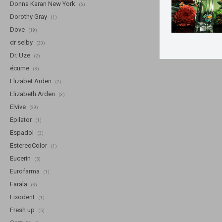
Donna Karan New York
(6)
Dorothy Gray
(1)
Dove
(19)
dr selby
(30)
Dr. Uze
(2)
écume
(3)
Elizabet Arden
(2)
Elizabeth Arden
(3)
Elvive
(29)
Epilator
(1)
Espadol
(3)
EstereoColor
(1)
Eucerin
(5)
Eurofarma
(1)
Farala
(3)
Fixodent
(1)
Fresh up
(5)