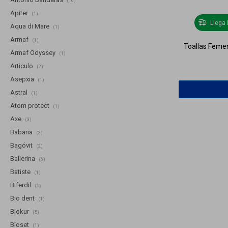
(16)
Apiter
(1)
Llega
Aqua di Mare
(1)
Armaf
(1)
Toallas Feme
Armaf Odyssey
(1)
Articulo
(2)
Asepxia
(1)
Astral
(1)
Atom protect
(1)
Axe
(3)
Babaria
(3)
Bagóvit
(2)
Ballerina
(6)
Batiste
(1)
Biferdil
(5)
Bio dent
(1)
Biokur
(5)
Bioset
(1)