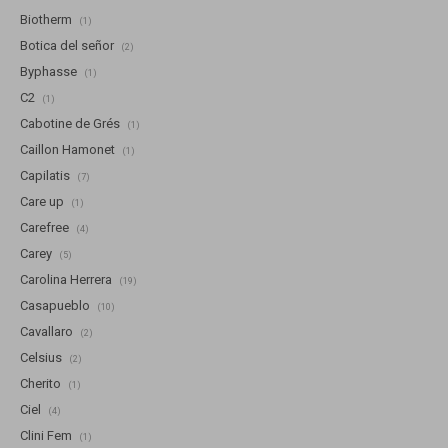
Biotherm
(1)
Botica del señor
(2)
Byphasse
(1)
C2
(1)
Cabotine de Grés
(1)
Caillon Hamonet
(1)
Capilatis
(7)
Care up
(1)
Carefree
(4)
Carey
(5)
Carolina Herrera
(19)
Casapueblo
(10)
Cavallaro
(2)
Celsius
(2)
Cherito
(1)
Ciel
(4)
Clini Fem
(1)