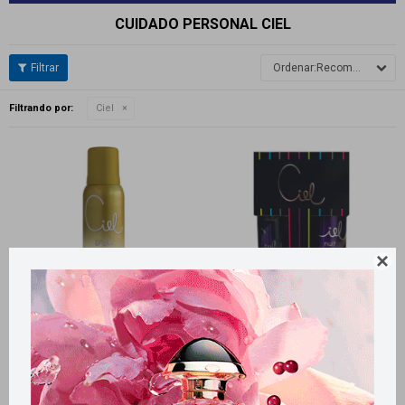
CUIDADO PERSONAL CIEL
Recomendados
Filtrando por:
Ciel

Llega
MAÑANA
Llega
MAÑANA
Llega
MAÑANA
Llega
MAÑANA