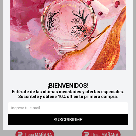
Desodorante En Aerosol Ciel
Pack Ciel Nuit Body Mist
D'or 123 Ml
125ml + Deo 123ml
276
678
$
$
¡BIENVENIDOS!
Entérate de las últimas novedades y ofertas especiales.
Suscribite y obtené 10% off en tu primera compra.
SUSCRIBIRME
Llega
MAÑANA
Llega
MAÑANA
Llega
MAÑANA
Llega
MAÑANA