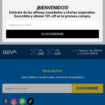
Dentispray 50 mg/ml solución
¡BIENVENIDOS!
dental 5 ml
Entérate de las últimas novedades y ofertas especiales.
514
Suscribite y obtené 10% off en tu primera compra.
$
SUSCRIBIRME
Newsletter
¡Suscribite y recibí todas nuestras novedades!
SUSCRIBIRME


