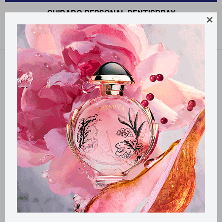
CUIDADO PERSONAL DENTISPRAY

Recomendados
Filtrando por:
Dentispray
Llega
HOY
Llega en
2 HS