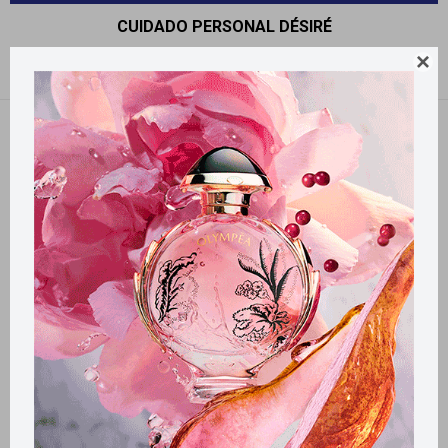
CUIDADO PERSONAL DÉSIRÉ

Recomendados
Filtrando por:
Désiré
Llega
HOY
Llega
HOY
Llega
HOY
Llega
HOY