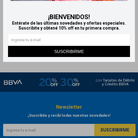
Estuche Desiré Edt + Deo
Désiré L´Homme estuche edt
aerosol - Sexy Black
50 ml + deo - Black
¡BIENVENIDOS!
1.042
1.058
$
$
Entérate de las últimas novedades y ofertas especiales.
Suscribite y obtené 10% off en tu primera compra.
SUSCRIBIRME
Newsletter
¡Suscribite y recibí todas nuestras novedades!
SUSCRIBIRME