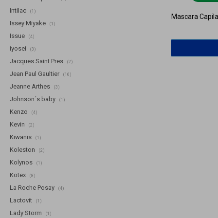
Intilac
(1)
Mascara Capilar
Issey Miyake
(1)
Issue
(4)
iyosei
(3)
Jacques Saint Pres
(2)
Jean Paul Gaultier
(16)
Jeanne Arthes
(3)
Johnson´s baby
(1)
Kenzo
(4)
Kevin
(2)
Kiwanis
(1)
Koleston
(2)
Kolynos
(1)
Kotex
(8)
La Roche Posay
(4)
Lactovit
(1)
Lady Storm
(1)