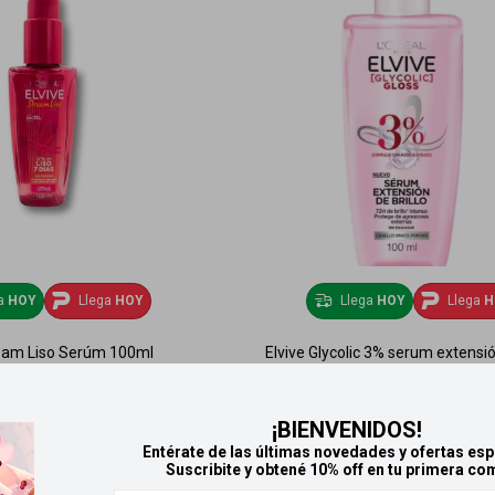
ga
HOY
Llega
HOY
Llega
HOY
Llega
H
ream Liso Serúm 100ml
Elvive Glycolic 3% serum extensión
100 ml
899
$
899
$
¡BIENVENIDOS!
Entérate de las últimas novedades y ofertas esp
Suscribite y obtené 10% off en tu primera co