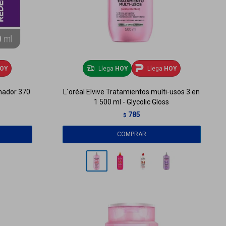
OY
Llega
HOY
Llega
HOY
onador 370
L´oréal Elvive Tratamientos multi-usos 3 en
1 500 ml - Glycolic Gloss
785
$