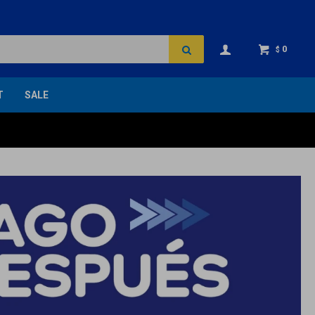
0
$
T
SALE