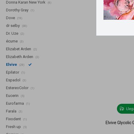
Donna Karan New York
(6)
Dorothy Gray
(1)
Dove
(19)
dr selby
(30)
Dr. Uze
(2)
écume
(3)
Elizabet Arden
(2)
Elizabeth Arden
(3)
Elvive
(29)
Epilator
(1)
Espadol
(3)
EstereoColor
(1)
Eucerin
(5)
Eurofarma
(1)
Lle
Farala
(3)
Fixodent
(1)
Elvive Glycolic
Fresh up
(5)