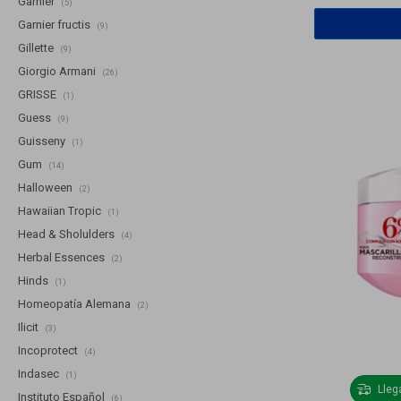
Garnier
(5)
Garnier fructis
(9)
Gillette
(9)
Giorgio Armani
(26)
GRISSE
(1)
Guess
(9)
Guisseny
(1)
Gum
(14)
Halloween
(2)
Hawaiian Tropic
(1)
Head & Sholulders
(4)
Herbal Essences
(2)
Hinds
(1)
Homeopatía Alemana
(2)
Ilicit
(3)
Incoprotect
(4)
Indasec
(1)
Lle
Instituto Español
(6)