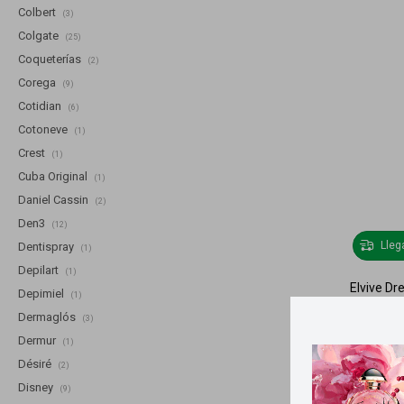
Colbert
(3)
Colgate
(25)
Coqueterías
(2)
Corega
(9)
Cotidian
(6)
Cotoneve
(1)
Crest
(1)
Cuba Original
(1)
Daniel Cassin
(2)
Den3
(12)
Lle
Dentispray
(1)
Depilart
(1)
Elvive D
Depimiel
(1)
Dermaglós
(3)
Dermur
(1)
Désiré
(2)
Disney
(9)