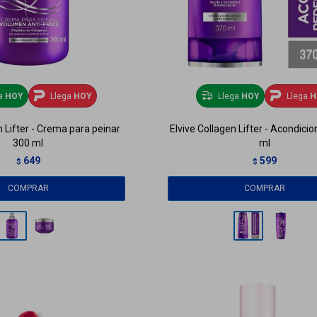
ga
HOY
Llega
HOY
Llega
HOY
Llega
H
n Lifter - Crema para peinar
Elvive Collagen Lifter - Acondici
300 ml
ml
649
599
$
$