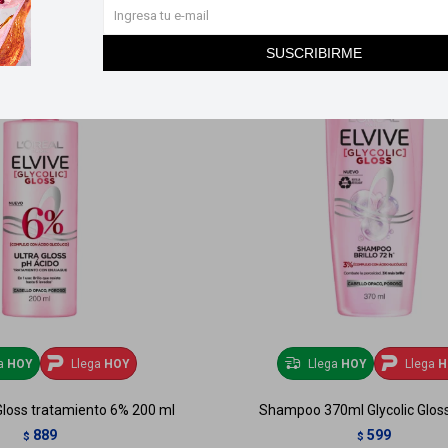
SUSCRIBIRME
ga
HOY
Llega
HOY
Llega
HOY
Llega
H
 Gloss tratamiento 6% 200 ml
Shampoo 370ml Glycolic Gloss
889
599
$
$