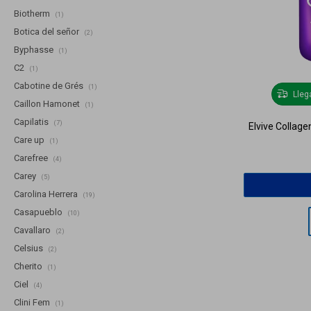
Biotherm
(1)
Botica del señor
(2)
Byphasse
(1)
C2
(1)
Cabotine de Grés
(1)
Lle
Caillon Hamonet
(1)
Capilatis
(7)
Elvive Collage
Care up
(1)
Carefree
(4)
Carey
(5)
Carolina Herrera
(19)
Casapueblo
(10)
Cavallaro
(2)
Celsius
(2)
Cherito
(1)
Ciel
(4)
Clini Fem
(1)