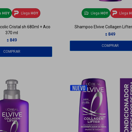
ga
HOY
Llega
HOY
Llega
HOY
Llega
H
ycolic Cristal sh 680ml + Aco
Shampoo Elvive Collagen Lifte
370 ml
849
$
849
$