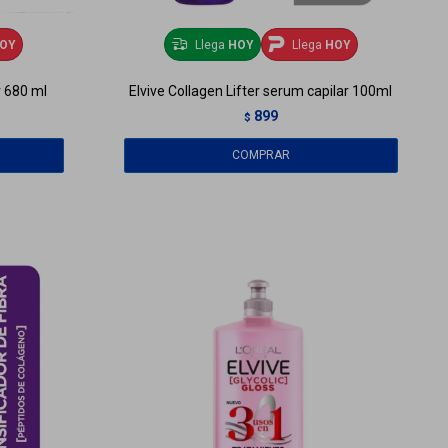
OY
Llega
HOY
Llega
HOY
r 680 ml
Elvive Collagen Lifter serum capilar 100ml
899
$