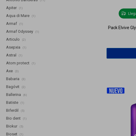
(17)
Apiter
(1)
Lle
Aqua di Mare
(1)
Armaf
(1)
Pack Elvive Gl
Armaf Odyssey
(1)
Articulo
(2)
Asepxia
(1)
Astral
(1)
Atom protect
(1)
Axe
(3)
Babaria
(3)
Bagóvit
(2)
Ballerina
(6)
Batiste
(1)
Biferdil
(5)
Bio dent
(1)
Biokur
(5)
Bioset
(1)