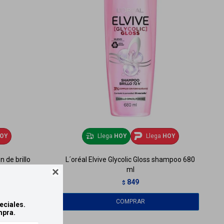
OY
Llega
HOY
Llega
HOY
 de brillo
L´oréal Elvive Glycolic Gloss shampoo 680
ml

849
$
eciales.
mpra.