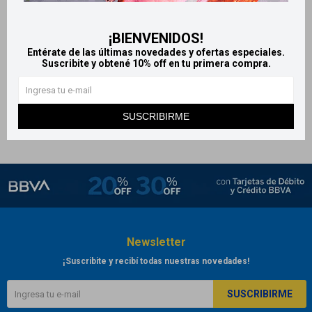
Fixodent adhesivo en crema
para prótesis - 40g
¡BIENVENIDOS!
399
$
Entérate de las últimas novedades y ofertas especiales.
Suscribite y obtené 10% off en tu primera compra.
SUSCRIBIRME
Newsletter
¡Suscribite y recibí todas nuestras novedades!
SUSCRIBIRME