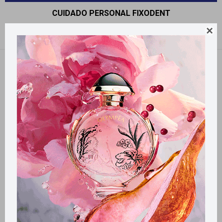
CUIDADO PERSONAL FIXODENT

Recomendados
Filtrando por:
Fixodent
Llega
MAÑANA
Llega
MAÑANA