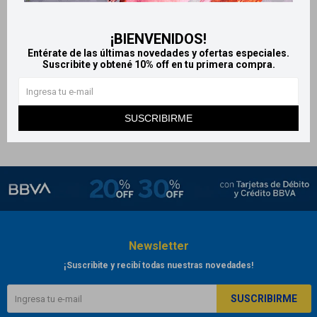
Grisse rocio fijador - Normal
400ml
¡BIENVENIDOS!
220
$
Entérate de las últimas novedades y ofertas especiales.
Suscribite y obtené 10% off en tu primera compra.
SUSCRIBIRME
Newsletter
¡Suscribite y recibí todas nuestras novedades!
SUSCRIBIRME