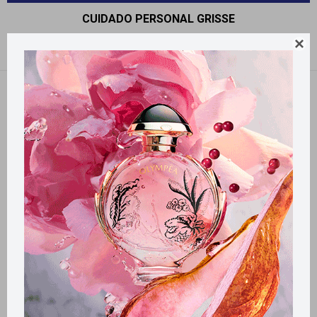
CUIDADO PERSONAL GRISSE

Recomendados
Filtrando por:
GRISSE
Llega
HOY
Llega en
2 HS