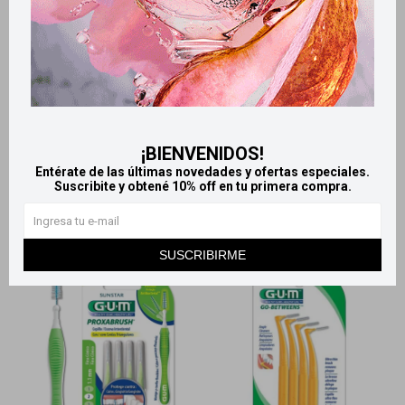
Llega
MAÑANA
Llega
MAÑANA
Llega
MAÑANA
Llega
MAÑANA
Gum cepillo suave para
Gum Cepillo Proxabrush
ortodoncia
interdental cilíndrico x4
¡BIENVENIDOS!
Entérate de las últimas novedades y ofertas especiales.
133
190
$
$
Suscribite y obtené 10% off en tu primera compra.
SUSCRIBIRME