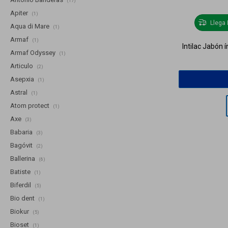
(17)
Apiter
(1)
Llega
Aqua di Mare
(1)
Armaf
(1)
Intilac Jabón
Armaf Odyssey
(1)
Articulo
(2)
Asepxia
(1)
Astral
(1)
Atom protect
(1)
Axe
(3)
Babaria
(3)
Bagóvit
(2)
Ballerina
(6)
Batiste
(1)
Biferdil
(5)
Bio dent
(1)
Biokur
(5)
Bioset
(1)