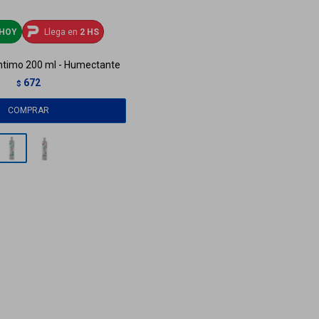
HOY
Llega en
2 HS
 íntimo 200 ml - Humectante
672
$