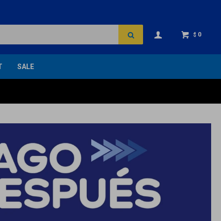
0
$
T
SALE