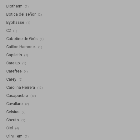
Biotherm
(1)
Botica del señor
(2)
Byphasse
(1)
C2
(1)
Cabotine de Grés
(1)
Caillon Hamonet
(1)
Capilatis
(7)
Care up
(1)
Carefree
(4)
Carey
(5)
Carolina Herrera
(19)
Casapueblo
(10)
Cavallaro
(2)
Celsius
(2)
Cherito
(1)
Ciel
(4)
Clini Fem
(1)