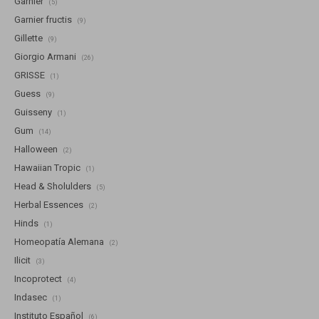
Garnier
(5)
Garnier fructis
(9)
Gillette
(9)
Giorgio Armani
(26)
GRISSE
(1)
Guess
(9)
Guisseny
(1)
Gum
(14)
Halloween
(2)
Hawaiian Tropic
(1)
Head & Sholulders
(5)
Herbal Essences
(2)
Hinds
(1)
Homeopatía Alemana
(2)
Ilicit
(3)
Incoprotect
(4)
Indasec
(1)
Instituto Español
(6)