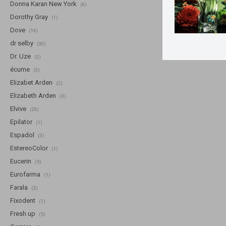
Donna Karan New York
(6)
Dorothy Gray
(1)
Dove
(19)
dr selby
(30)
Dr. Uze
(2)
écume
(3)
Elizabet Arden
(2)
Elizabeth Arden
(3)
Elvive
(29)
Epilator
(1)
Espadol
(3)
EstereoColor
(1)
Eucerin
(5)
Eurofarma
(1)
Farala
(3)
Fixodent
(1)
Fresh up
(5)