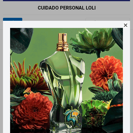
CUIDADO PERSONAL LOLI
Recomendados

Filtrando por:
LOLI
Llega
MAÑANA
Llega
MAÑANA