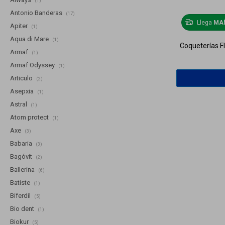
(1)
Antonio Banderas
(17)
Llega
MA
Apiter
(1)
Aqua di Mare
(1)
Coqueterías F
Armaf
(1)
Armaf Odyssey
(1)
Articulo
(2)
Asepxia
(1)
Astral
(1)
Atom protect
(1)
Axe
(3)
Babaria
(3)
Bagóvit
(2)
Ballerina
(6)
Batiste
(1)
Biferdil
(5)
Bio dent
(1)
Biokur
(5)