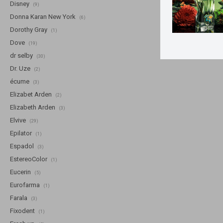
Disney
(9)
Donna Karan New York
(6)
Dorothy Gray
(1)
Dove
(19)
dr selby
(30)
Dr. Uze
(2)
écume
(3)
Elizabet Arden
(2)
Elizabeth Arden
(3)
Elvive
(29)
Epilator
(1)
Espadol
(3)
EstereoColor
(1)
Eucerin
(5)
Eurofarma
(1)
Farala
(3)
Fixodent
(1)