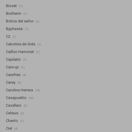
Bioset
(1)
Biotherm
(1)
Botica del señor
(2)
Byphasse
(1)
C2
(1)
Cabotine de Grés
(1)
Caillon Hamonet
(1)
Capilatis
(7)
Care up
(1)
Carefree
(4)
Carey
(5)
Carolina Herrera
(19)
Casapueblo
(10)
Cavallaro
(2)
Celsius
(2)
Cherito
(1)
Ciel
(4)