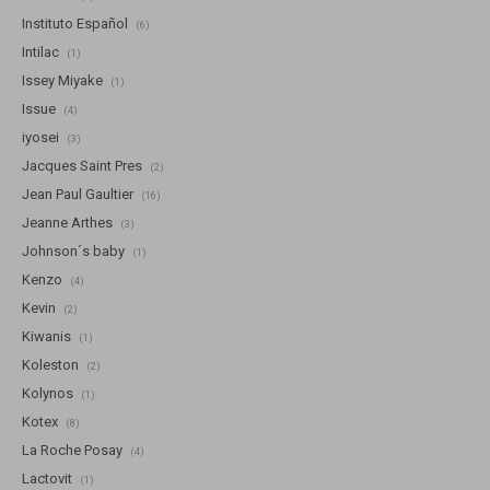
Instituto Español
(6)
Intilac
(1)
Issey Miyake
(1)
Issue
(4)
iyosei
(3)
Jacques Saint Pres
(2)
Jean Paul Gaultier
(16)
Jeanne Arthes
(3)
Johnson´s baby
(1)
Kenzo
(4)
Kevin
(2)
Kiwanis
(1)
Koleston
(2)
Kolynos
(1)
Kotex
(8)
La Roche Posay
(4)
Lactovit
(1)