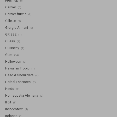
Fresh up
(5)
Garnier
(5)
Garnier fructis
(9)
Gillette
(9)
Giorgio Armani
(26)
GRISSE
(1)
Guess
(9)
Guisseny
(1)
Gum
(14)
Halloween
(2)
Hawaiian Tropic
(1)
Head & Sholulders
(4)
Herbal Essences
(2)
Hinds
(1)
Homeopatía Alemana
(2)
Ilicit
(3)
Incoprotect
(4)
Indasec
(1)