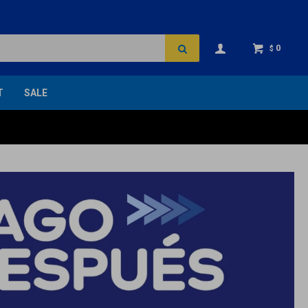
0
$
T
SALE