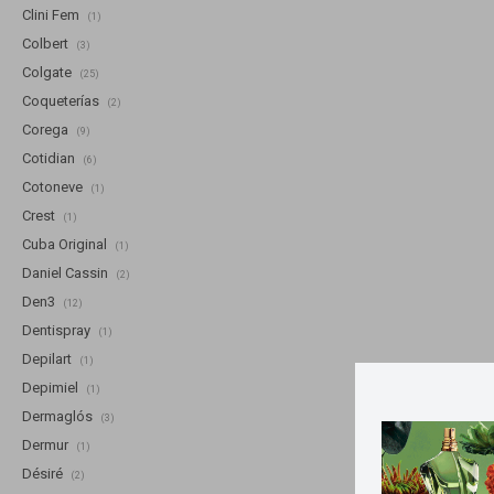
Clini Fem
(1)
Colbert
(3)
Colgate
(25)
Coqueterías
(2)
Corega
(9)
Cotidian
(6)
Cotoneve
(1)
Crest
(1)
Cuba Original
(1)
Daniel Cassin
(2)
Den3
(12)
Dentispray
(1)
Depilart
(1)
Depimiel
(1)
Dermaglós
(3)
Dermur
(1)
Désiré
(2)