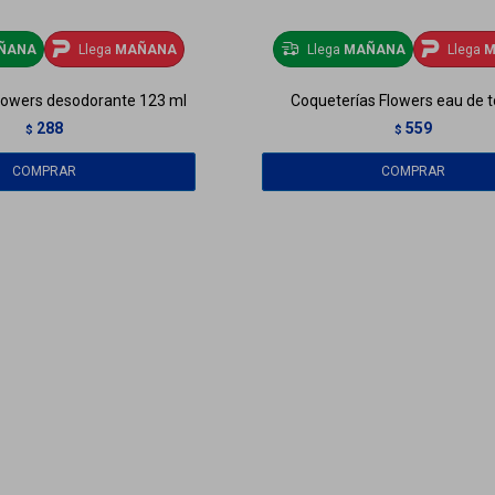
ÑANA
Llega
MAÑANA
Llega
MAÑANA
Llega
M
lowers desodorante 123 ml
Coqueterías Flowers eau de to
288
559
$
$