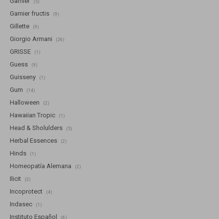
Garnier
(5)
Garnier fructis
(9)
Gillette
(9)
Giorgio Armani
(26)
GRISSE
(1)
Guess
(9)
Guisseny
(1)
Gum
(14)
Halloween
(2)
Hawaiian Tropic
(1)
Head & Sholulders
(5)
Herbal Essences
(2)
Hinds
(1)
Homeopatía Alemana
(2)
Ilicit
(3)
Incoprotect
(4)
Indasec
(1)
Instituto Español
(6)