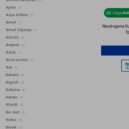
(17)
Apiter
(1)
Llega
MA
Aqua di Mare
(1)
Armaf
(1)
Neutrogena Su
Armaf Odyssey
(1)
f
Articulo
(2)
Asepxia
(1)
Astral
(1)
Atom protect
(1)
Axe
(3)
Babaria
(3)
Bagóvit
(2)
Ballerina
(6)
Batiste
(1)
Biferdil
(5)
Bio dent
(1)
Biokur
(5)
Bioset
(1)