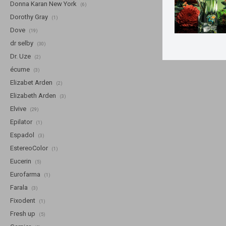
Donna Karan New York
(6)
Dorothy Gray
(1)
Dove
(19)
dr selby
(30)
Dr. Uze
(2)
écume
(3)
Elizabet Arden
(2)
Elizabeth Arden
(3)
Elvive
(29)
Epilator
(1)
Espadol
(3)
EstereoColor
(1)
Eucerin
(5)
Eurofarma
(1)
Farala
(3)
Fixodent
(1)
Fresh up
(5)