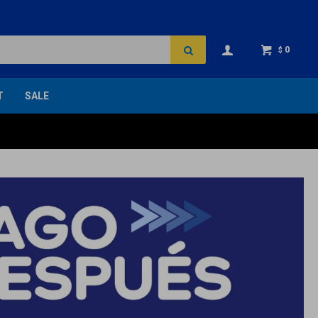
0
$
T
SALE