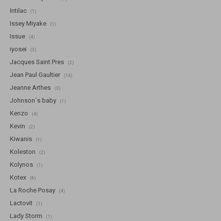
Intilac
(1)
Issey Miyake
(1)
Issue
(4)
iyosei
(3)
Jacques Saint Pres
(2)
Jean Paul Gaultier
(14)
Jeanne Arthes
(3)
Johnson´s baby
(1)
Kenzo
(4)
Kevin
(2)
Kiwanis
(1)
Koleston
(2)
Kolynos
(1)
Kotex
(8)
La Roche Posay
(4)
Lactovit
(1)
Lady Storm
(1)