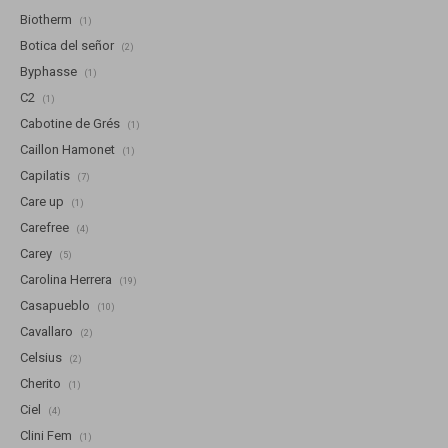
Biotherm
(1)
Botica del señor
(2)
Byphasse
(1)
C2
(1)
Cabotine de Grés
(1)
Caillon Hamonet
(1)
Capilatis
(7)
Care up
(1)
Carefree
(4)
Carey
(5)
Carolina Herrera
(19)
Casapueblo
(10)
Cavallaro
(2)
Celsius
(2)
Cherito
(1)
Ciel
(4)
Clini Fem
(1)