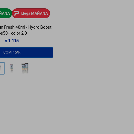
ÑANA
Llega
MAÑANA
n Fresh 40ml - Hydro Boost
ps50+ color 2.0
1.115
$