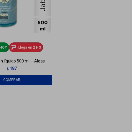
HOY
Llega en
2 HS
n líquido 500 ml - -Algas
187
$