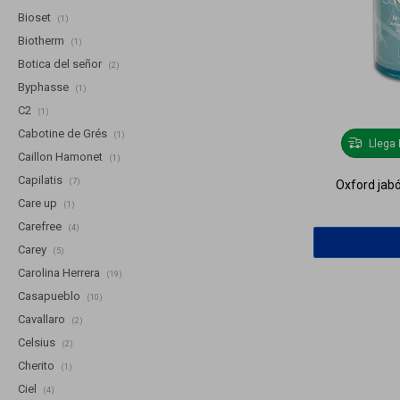
Bioset
(1)
Biotherm
(1)
Botica del señor
(2)
Byphasse
(1)
C2
(1)
Cabotine de Grés
(1)
Llega
Caillon Hamonet
(1)
Capilatis
(7)
Oxford jabó
Care up
(1)
Carefree
(4)
Carey
(5)
Carolina Herrera
(19)
Casapueblo
(10)
Cavallaro
(2)
Celsius
(2)
Cherito
(1)
Ciel
(4)