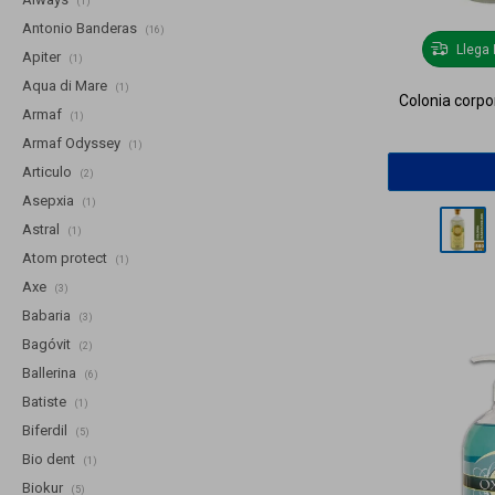
(1)
Antonio Banderas
(16)
Llega
Apiter
(1)
Aqua di Mare
(1)
Colonia corpor
Armaf
(1)
Armaf Odyssey
(1)
Articulo
(2)
Asepxia
(1)
Astral
(1)
Atom protect
(1)
Axe
(3)
Babaria
(3)
Bagóvit
(2)
Ballerina
(6)
Batiste
(1)
Biferdil
(5)
Bio dent
(1)
Biokur
(5)