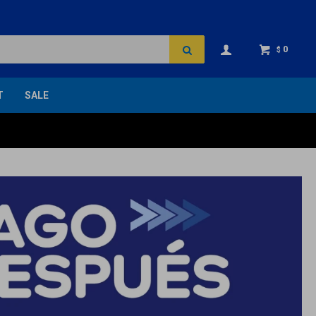
0
$
T
SALE