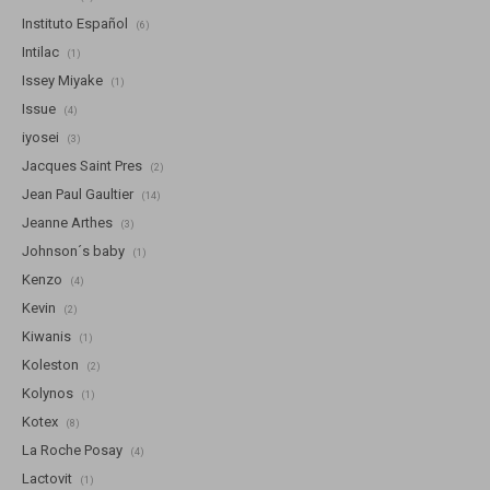
Instituto Español
(6)
Intilac
(1)
Issey Miyake
(1)
Issue
(4)
iyosei
(3)
Jacques Saint Pres
(2)
Jean Paul Gaultier
(14)
Jeanne Arthes
(3)
Johnson´s baby
(1)
Kenzo
(4)
Kevin
(2)
Kiwanis
(1)
Koleston
(2)
Kolynos
(1)
Kotex
(8)
La Roche Posay
(4)
Lactovit
(1)