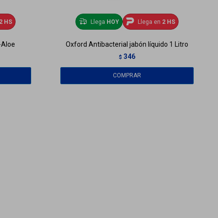
2 HS
Llega
HOY
Llega en
2 HS
 -Aloe
Oxford Antibacterial jabón líquido 1 Litro
346
$