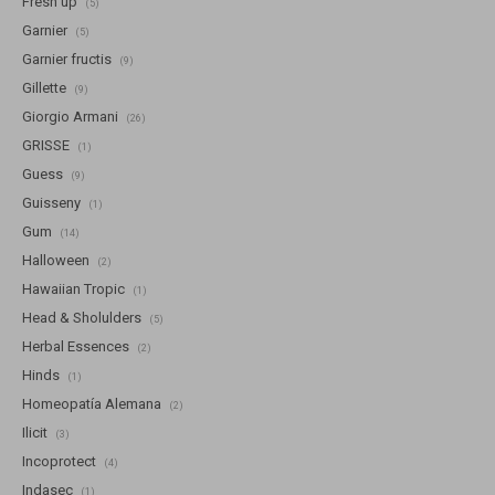
Fresh up
(5)
Garnier
(5)
Garnier fructis
(9)
Gillette
(9)
Giorgio Armani
(26)
GRISSE
(1)
Guess
(9)
Guisseny
(1)
Gum
(14)
Halloween
(2)
Hawaiian Tropic
(1)
Head & Sholulders
(5)
Herbal Essences
(2)
Hinds
(1)
Homeopatía Alemana
(2)
Ilicit
(3)
Incoprotect
(4)
Indasec
(1)