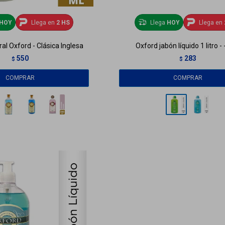
HOY
Llega en
2 HS
Llega
HOY
Llega en
al Oxford - Clásica Inglesa
Oxford jabón líquido 1 litro -
550
283
$
$