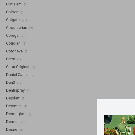
Clini Fem
(1)
Colbert
(3)
Colgate
(25)
Coqueterías
(2)
Corega
(9)
Cotidian
(6)
Cotoneve
(1)
Crest
(1)
Cuba Original
(1)
Daniel Cassin
(2)
Den3
(12)
Dentispray
(1)
Depilart
(1)
Depimiel
(1)
Dermaglós
(2)
Dermur
(1)
Désiré
(2)