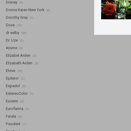
Disney
(9)
Donna Karan New York
(6)
Dorothy Gray
(1)
Dove
(19)
dr selby
(30)
Dr. Uze
(2)
écume
(3)
Elizabet Arden
(2)
Elizabeth Arden
(3)
Elvive
(29)
Epilator
(1)
Espadol
(3)
EstereoColor
(1)
Eucerin
(5)
Eurofarma
(1)
Farala
(3)
Fixodent
(1)