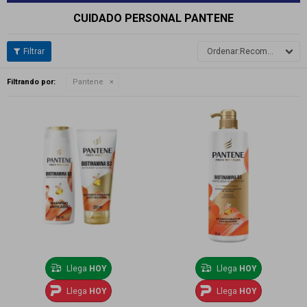
CUIDADO PERSONAL PANTENE
Recomendados
Filtrando por:
Pantene
Llega
HOY
Llega
HOY
Llega
HOY
Llega
HOY