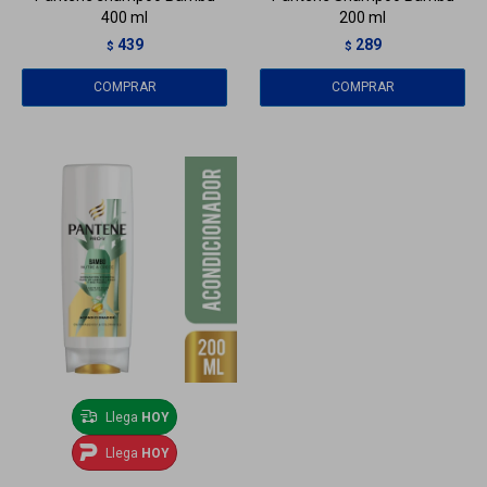
400 ml
200 ml
439
289
$
$
Llega
HOY
Llega
HOY