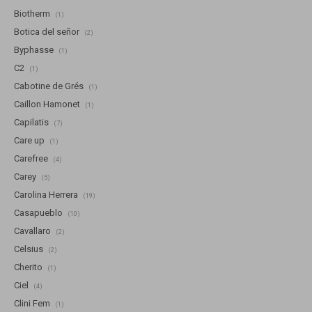
Biotherm
(1)
Botica del señor
(2)
Byphasse
(1)
C2
(1)
Cabotine de Grés
(1)
Caillon Hamonet
(1)
Capilatis
(7)
Care up
(1)
Carefree
(4)
Carey
(5)
Carolina Herrera
(19)
Casapueblo
(10)
Cavallaro
(2)
Celsius
(2)
Cherito
(1)
Ciel
(4)
Clini Fem
(1)