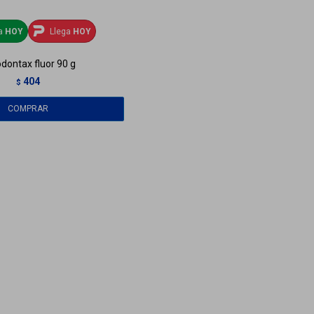
ga
HOY
Llega
HOY
dontax fluor 90 g
404
$