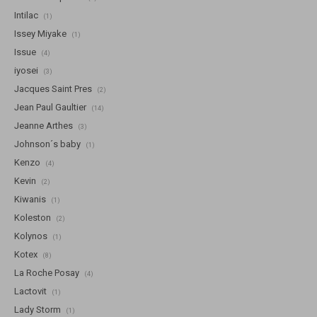
Intilac
(1)
Issey Miyake
(1)
Issue
(4)
iyosei
(3)
Jacques Saint Pres
(2)
Jean Paul Gaultier
(14)
Jeanne Arthes
(3)
Johnson´s baby
(1)
Kenzo
(4)
Kevin
(2)
Kiwanis
(1)
Koleston
(2)
Kolynos
(1)
Kotex
(8)
La Roche Posay
(4)
Lactovit
(1)
Lady Storm
(1)