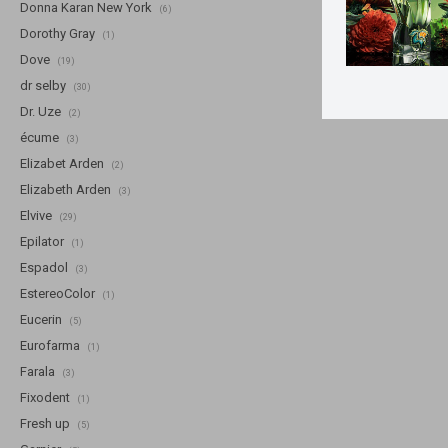
Donna Karan New York
(6)
Dorothy Gray
(1)
Dove
(19)
dr selby
(30)
Dr. Uze
(2)
écume
(3)
Elizabet Arden
(2)
Elizabeth Arden
(3)
Elvive
(29)
Epilator
(1)
Espadol
(3)
EstereoColor
(1)
Eucerin
(5)
Eurofarma
(1)
Farala
(3)
Fixodent
(1)
Fresh up
(5)