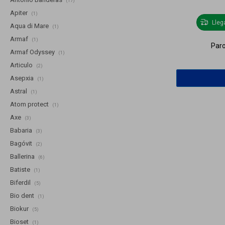
(17)
Apiter
(1)
Lle
Aqua di Mare
(1)
Armaf
(1)
Paro
Armaf Odyssey
(1)
Articulo
(2)
Asepxia
(1)
Astral
(1)
Atom protect
(1)
Axe
(3)
Babaria
(3)
Bagóvit
(2)
Ballerina
(6)
Batiste
(1)
Biferdil
(5)
Bio dent
(1)
Biokur
(5)
Bioset
(1)