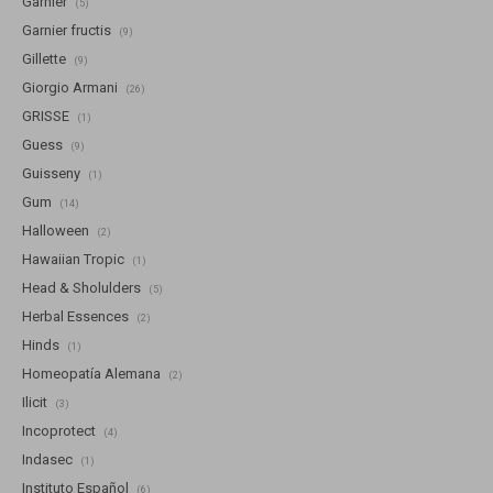
Garnier
(5)
Garnier fructis
(9)
Gillette
(9)
Giorgio Armani
(26)
GRISSE
(1)
Guess
(9)
Guisseny
(1)
Gum
(14)
Halloween
(2)
Hawaiian Tropic
(1)
Head & Sholulders
(5)
Herbal Essences
(2)
Hinds
(1)
Homeopatía Alemana
(2)
Ilicit
(3)
Incoprotect
(4)
Indasec
(1)
Instituto Español
(6)