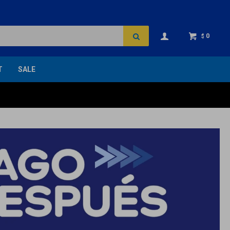
0
$
T
SALE