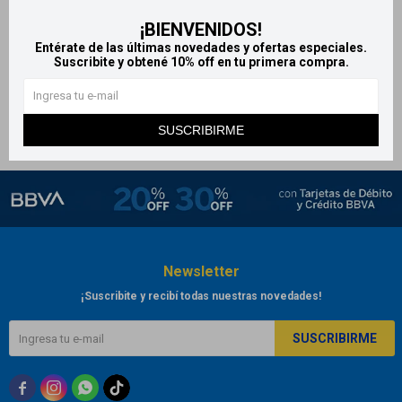
Q-soft Toallas húmedas para
¡BIENVENIDOS!
adultos x40
Entérate de las últimas novedades y ofertas especiales.
269
Suscribite y obtené 10% off en tu primera compra.
$
SUSCRIBIRME
Newsletter
¡Suscribite y recibí todas nuestras novedades!
SUSCRIBIRME


