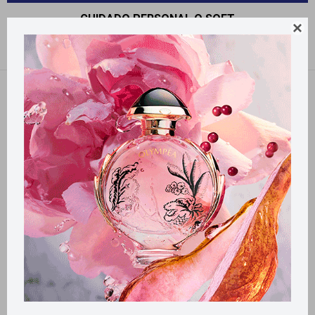
CUIDADO PERSONAL Q.SOFT

Recomendados
Filtrando por:
Q.soft
Llega
HOY
Llega en
2 HS