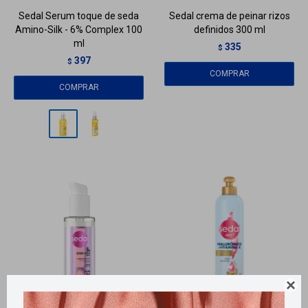
Sedal Serum toque de seda
Sedal crema de peinar rizos
Amino-Silk - 6% Complex 100
definidos 300 ml
ml
335
$
397
$
