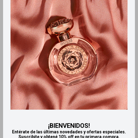
Llega
MAÑANA
Llega
MAÑANA
Llega
MAÑANA
Llega
MAÑANA
Serúm Capilar Sedal
Crema de peinar SEDAL 300
Luminous 110ml
ml - Hialuronico + Vitamina A
397
335
$
$
¡BIENVENIDOS!
Entérate de las últimas novedades y ofertas especiales.
Suscribite y obtené 10% off en tu primera compra.